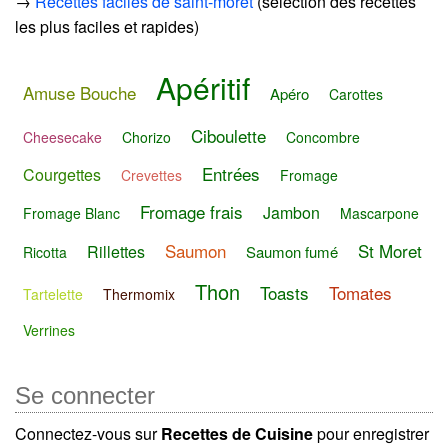
→
Recettes faciles de saint-moret
(sélection des recettes
les plus faciles et rapides)
Apéritif
Amuse Bouche
Apéro
Carottes
Ciboulette
Cheesecake
Chorizo
Concombre
Entrées
Courgettes
Crevettes
Fromage
Fromage frais
Jambon
Fromage Blanc
Mascarpone
Saumon
St Moret
Rillettes
Saumon fumé
Ricotta
Thon
Toasts
Tomates
Tartelette
Thermomix
Verrines
Se connecter
Connectez-vous sur
Recettes de Cuisine
pour enregistrer