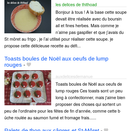
les delices de thithoad
Bonjour à tous ! A la base cette soupe
devait être réalisée avec du boursin
ail et fines herbes. Mais comme je
n’aime pas gaspiller et que j’avais du
St môret au frigo , je l’ai utilisé pour réaliser cette soupe. je
propose cette délicieuse recette au défi...
Toasts boules de Noël aux oeufs de lump
rouges
-
auxdelicesdemanue
Toasts boules de Noël aux oeufs de
lump rouges Ces toasts sont un peu
long à confectionner, mais j'aime bien
proposer des choses qui sortent un
peu de l'ordinaire pour les fêtes de fin d'année, comme cette b
ûche roulée au saumon fumé et fromage frais......
Palets de thon aux câpres et St-Môret
-