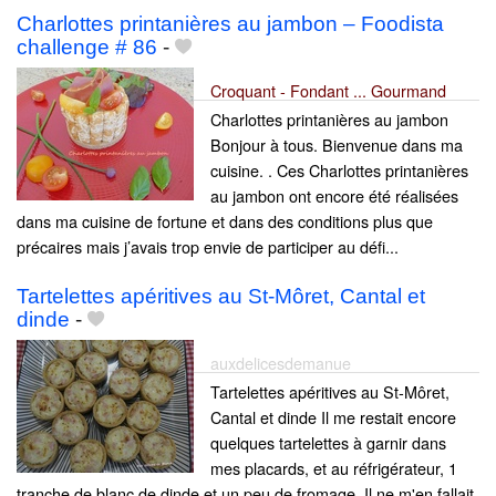
Charlottes printanières au jambon – Foodista
challenge # 86
-
Croquant - Fondant ... Gourmand
Charlottes printanières au jambon
Bonjour à tous. Bienvenue dans ma
cuisine. . Ces Charlottes printanières
au jambon ont encore été réalisées
dans ma cuisine de fortune et dans des conditions plus que
précaires mais j’avais trop envie de participer au défi...
Tartelettes apéritives au St-Môret, Cantal et
dinde
-
auxdelicesdemanue
Tartelettes apéritives au St-Môret,
Cantal et dinde Il me restait encore
quelques tartelettes à garnir dans
mes placards, et au réfrigérateur, 1
tranche de blanc de dinde et un peu de fromage. Il ne m'en fallait