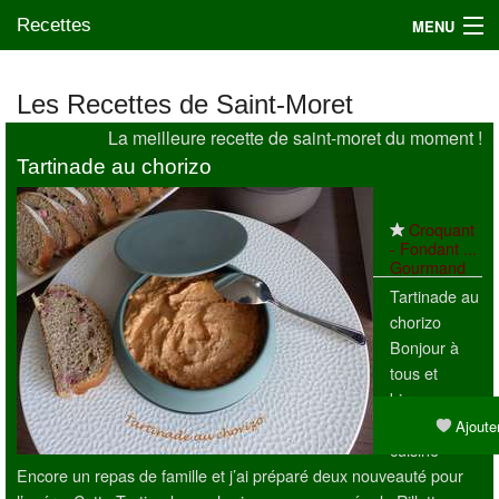
Recettes
MENU
Les Recettes de Saint-Moret
La meilleure recette de saint-moret du moment !
Mes blogs préférés
Tartinade au chorizo
Croquant
- Fondant ...
Gourmand
Tartinade au
chorizo
Bonjour à
tous et
bienvenue
dans ma
Ajouter
cuisine
Encore un repas de famille et j’ai préparé deux nouveauté pour