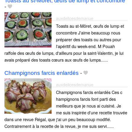
Toasts au st-Môret, œufs de lump et concombre
-
auxdelicesdemanue
Toasts au st-Môret, œufs de lump et
concombre J'aime beaucoup nous
préparer des toasts ou autres pour
l'apéritif du week-end. M Pouah
raffole des œufs de lumps, d'ailleurs pour la saint-Valentin, je lui
avais préparé des toasts cœurs aux œufs de lumps......
Champignons farcis enlardés
-
auxdelicesdemanue
Champignons farcis enlardés Ces c
hampignons farcis font parti des
meilleurs que je nous ai cuisiné. Je
me suis inspirée d'une recette trouvée
dans une revue Régal, que j'ai un peu beaucoup modifié.
Contrairement à la recette de la revue, je me suis servi......