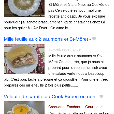
St-Môret et à la crème, au Cookéo ou
pas Ce velouté est pour moi une
recette anti gaspi. Je vous explique
pourquoi : j'ai acheté pratiquement 1 kg de châtaignes chez GF,
pour les griller à l' Air Fryer . On aime le......
Mille feuille aux 2 saumons et St-Môret
-
auxdelicesdemanue
Mille feuille aux 2 saumons et St-
Môret Cette entrée, que je nous ai
préparé pour le repas d'un soir avec
une salade verte nous a beaucoup
plu. C'est bon, facile à préparé et ça croustille ! Pour une entrée,
préparez ces mille feuille 2 fois plus petits,......
Velouté de carotte au Cook Expert ou non
-
Croquant - Fondant ... Gourmand
Velouté de carotte au Cook Expert ou