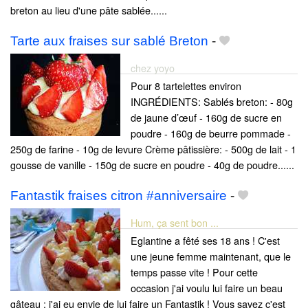
breton au lieu d'une pâte sablée......
Tarte aux fraises sur sablé Breton
-
chez yoyo
Pour 8 tartelettes environ
INGRÉDIENTS: Sablés breton: - 80g
de jaune d’œuf - 160g de sucre en
poudre - 160g de beurre pommade -
250g de farine - 10g de levure Crème pâtissière: - 500g de lait - 1
gousse de vanille - 150g de sucre en poudre - 40g de poudre......
Fantastik fraises citron #anniversaire
-
Hum, ça sent bon ...
Eglantine a fêté ses 18 ans ! C'est
une jeune femme maintenant, que le
temps passe vite ! Pour cette
occasion j'ai voulu lui faire un beau
gâteau : j'ai eu envie de lui faire un Fantastik ! Vous savez c'est