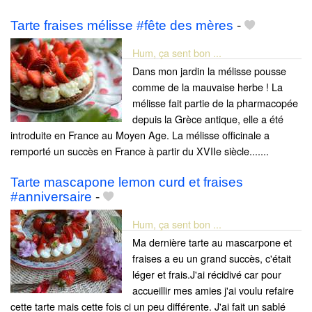
Tarte fraises mélisse #fête des mères
-
Hum, ça sent bon ...
Dans mon jardin la mélisse pousse
comme de la mauvaise herbe ! La
mélisse fait partie de la pharmacopée
depuis la Grèce antique, elle a été
introduite en France au Moyen Age. La mélisse officinale a
remporté un succès en France à partir du XVIIe siècle.......
Tarte mascapone lemon curd et fraises
#anniversaire
-
Hum, ça sent bon ...
Ma dernière tarte au mascarpone et
fraises a eu un grand succès, c'était
léger et frais.J'ai récidivé car pour
accueillir mes amies j'ai voulu refaire
cette tarte mais cette fois ci un peu différente. J'ai fait un sablé