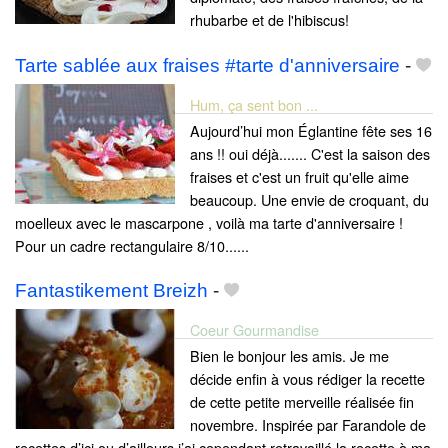
rhubarbe et de l'hibiscus!
Tarte sablée aux fraises #tarte d'anniversaire
-
Hum, ça sent bon ...
Aujourd’hui mon Églantine fête ses 16
ans !! oui déjà....... C'est la saison des
fraises et c'est un fruit qu'elle aime
beaucoup. Une envie de croquant, du
moelleux avec le mascarpone , voilà ma tarte d'anniversaire !
Pour un cadre rectangulaire 8/10......
Fantastikement Breizh
-
Coeur Gourmandise
Bien le bonjour les amis. Je me
décide enfin à vous rédiger la recette
de cette petite merveille réalisée fin
novembre. Inspirée par Farandole de
recettes d’ici ou d’ailleurs j’ai cependant retravaillé la recette à ma