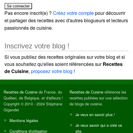
Pas encore inscrit(e) ?
Créez votre compte
pour découvrir
et partager des recettes avec d'autres blogueurs et lecteurs
passionnés de cuisine.
Inscrivez votre blog !
Si vous publiez des recettes originales sur votre blog et si
vous souhaitez qu'elles soient référencées sur
Recettes
de Cuisine
,
proposez votre blog
!
Recettes de Cuisine
de France, du
Recettes de Cuisine
référence les
Québec, de Belgique, et d'ailleurs !
recettes publiées sur une sélection
Copyright © 2010 - 2024 Stéphane
de blogs de cuisine.
Gigandet
Je veux en savoir plus !
Mentions légales
Je veux savoir qui a créé ce
Conditions d'utilisation
site.