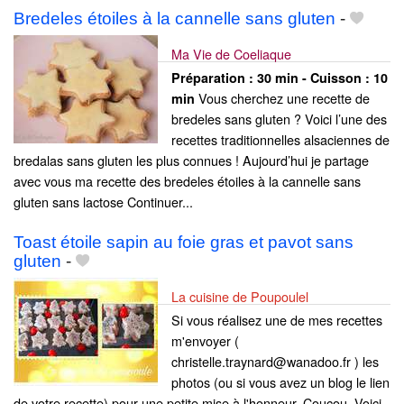
Bredeles étoiles à la cannelle sans gluten
-
Ma Vie de Coeliaque
Préparation :
30 min - Cuisson :
10
Vous cherchez une recette de
min
bredeles sans gluten ? Voici l’une des
recettes traditionnelles alsaciennes de
bredalas sans gluten les plus connues ! Aujourd’hui je partage
avec vous ma recette des bredeles étoiles à la cannelle sans
gluten sans lactose Continuer...
Toast étoile sapin au foie gras et pavot sans
gluten
-
La cuisine de Poupoulel
Si vous réalisez une de mes recettes
m'envoyer (
christelle.traynard@wanadoo.fr ) les
photos (ou si vous avez un blog le lien
de votre recette) pour une petite mise à l'honneur. Coucou, Voici