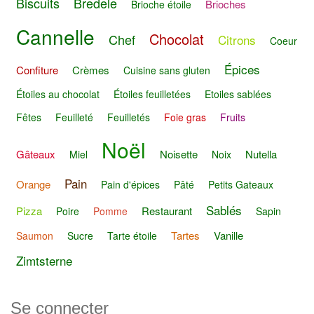
Biscuits
Bredele
Brioches
Brioche étoile
Cannelle
Chocolat
Chef
Citrons
Coeur
Épices
Confiture
Crèmes
Cuisine sans gluten
Étoiles au chocolat
Étoiles feuilletées
Etoiles sablées
Fêtes
Feuilleté
Feuilletés
Foie gras
Fruits
Noël
Gâteaux
Noisette
Nutella
Miel
Noix
Pain
Orange
Pain d'épices
Pâté
Petits Gateaux
Sablés
Pizza
Restaurant
Poire
Pomme
Sapin
Tartes
Vanille
Saumon
Sucre
Tarte étoile
Zimtsterne
Se connecter