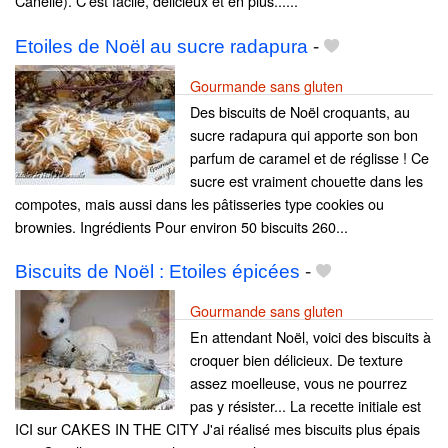
Canelle). C'est facile, délicieux et en plus......
Etoiles de Noël au sucre radapura
-
Gourmande sans gluten
Des biscuits de Noël croquants, au
sucre radapura qui apporte son bon
parfum de caramel et de réglisse ! Ce
sucre est vraiment chouette dans les
compotes, mais aussi dans les pâtisseries type cookies ou
brownies. Ingrédients Pour environ 50 biscuits 260...
Biscuits de Noël : Etoiles épicées
-
Gourmande sans gluten
En attendant Noël, voici des biscuits à
croquer bien délicieux. De texture
assez moelleuse, vous ne pourrez
pas y résister... La recette initiale est
ICI sur CAKES IN THE CITY J'ai réalisé mes biscuits plus épais