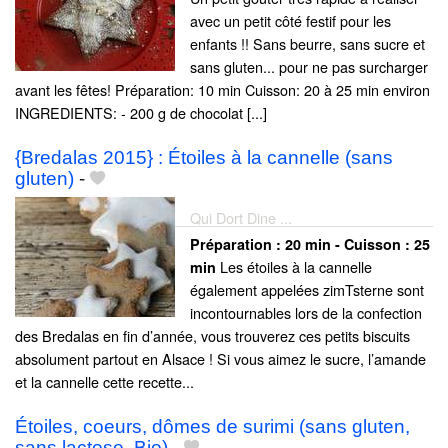
avec un petit côté festif pour les
enfants !! Sans beurre, sans sucre et
sans gluten... pour ne pas surcharger
avant les fêtes! Préparation: 10 min Cuisson: 20 à 25 min environ
INGREDIENTS: - 200 g de chocolat [...]
{Bredalas 2015} : Étoiles à la cannelle (sans
gluten)
-
Qui Dort Dine ...
Préparation :
20 min - Cuisson :
25
Les étoiles à la cannelle
min
également appelées zimTsterne sont
incontournables lors de la confection
des Bredalas en fin d’année, vous trouverez ces petits biscuits
absolument partout en Alsace ! Si vous aimez le sucre, l’amande
et la cannelle cette recette...
Étoiles, coeurs, dômes de surimi (sans gluten,
sans lactose, Bio)
-