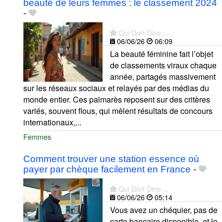
beauté de leurs femmes : le classement 2024
-
Qui Dort Dine ...
06/06/26
06:09
La beauté féminine fait l’objet
de classements viraux chaque
année, partagés massivement
sur les réseaux sociaux et relayés par des médias du
monde entier. Ces palmarès reposent sur des critères
variés, souvent flous, qui mêlent résultats de concours
internationaux,...
Femmes
Comment trouver une station essence où
payer par chèque facilement en France
-
Qui Dort Dine ...
06/06/26
05:14
Vous avez un chéquier, pas de
carte bancaire disponible, et le