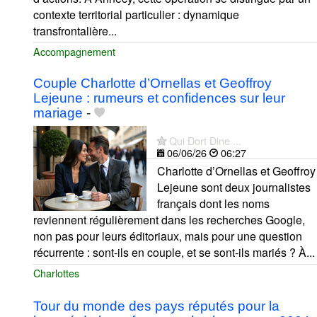
contexte territorial particulier : dynamique
transfrontalière...
Accompagnement
Couple Charlotte d’Ornellas et Geoffroy
Lejeune : rumeurs et confidences sur leur
mariage
-
Qui Dort Dine ...
06/06/26
06:27
Charlotte d’Ornellas et Geoffroy
Lejeune sont deux journalistes
français dont les noms
reviennent régulièrement dans les recherches Google,
non pas pour leurs éditoriaux, mais pour une question
récurrente : sont-ils en couple, et se sont-ils mariés ? À...
Charlottes
Tour du monde des pays réputés pour la