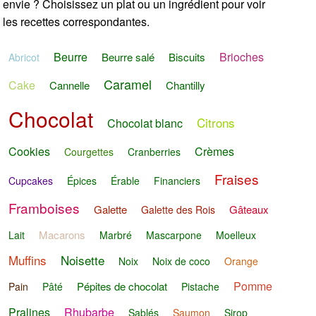
envie ? Choisissez un plat ou un ingrédient pour voir
les recettes correspondantes.
Beurre
Brioches
Beurre salé
Biscuits
Abricot
Caramel
Cake
Cannelle
Chantilly
Chocolat
Citrons
Chocolat blanc
Cookies
Crèmes
Courgettes
Cranberries
Fraises
Cupcakes
Épices
Érable
Financiers
Framboises
Galette
Gâteaux
Galette des Rois
Macarons
Lait
Marbré
Mascarpone
Moelleux
Muffins
Noisette
Noix
Noix de coco
Orange
Pomme
Pépites de chocolat
Pain
Pâté
Pistache
Pralines
Rhubarbe
Sablés
Saumon
Sirop