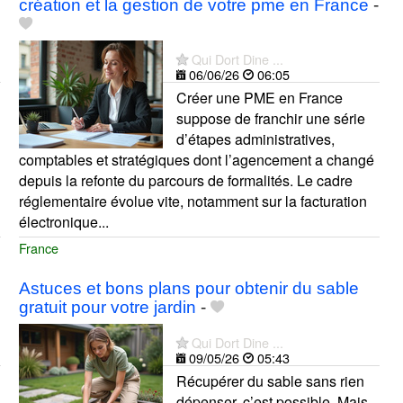
création et la gestion de votre pme en France
-
Qui Dort Dine ...
06/06/26
06:05
Créer une PME en France
suppose de franchir une série
d’étapes administratives,
comptables et stratégiques dont l’agencement a changé
depuis la refonte du parcours de formalités. Le cadre
réglementaire évolue vite, notamment sur la facturation
électronique...
France
Astuces et bons plans pour obtenir du sable
gratuit pour votre jardin
-
Qui Dort Dine ...
09/05/26
05:43
Récupérer du sable sans rien
dépenser, c’est possible. Mais