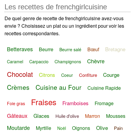
Les recettes de frenchgirlcuisine
De quel genre de recette de frenchgirlcuisine avez-vous
envie ? Choisissez un plat ou un ingrédient pour voir les
recettes correspondantes.
Betteraves
Bretagne
Beurre
Bœuf
Beurre salé
Chèvre
Caramel
Carpaccio
Champignons
Chocolat
Citrons
Courge
Confiture
Coeur
Crèmes
Cuisine au Four
Cuisine Rapide
Fraises
Framboises
Fromage
Foie gras
Gâteaux
Glaces
Marron
Mousses
Huile d'olive
Moutarde
Olive
Myrtille
Oignons
Pain
Noël