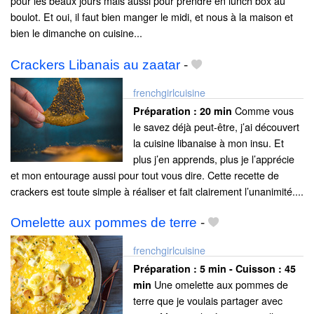
pour les beaux jours mais aussi pour prendre en lunch box au
boulot. Et oui, il faut bien manger le midi, et nous à la maison et
bien le dimanche on cuisine...
Crackers Libanais au zaatar
-
frenchgirlcuisine
Comme vous
Préparation :
20 min
le savez déjà peut-être, j’ai découvert
la cuisine libanaise à mon insu. Et
plus j’en apprends, plus je l’apprécie
et mon entourage aussi pour tout vous dire. Cette recette de
crackers est toute simple à réaliser et fait clairement l’unanimité....
Omelette aux pommes de terre
-
frenchgirlcuisine
Préparation :
5 min - Cuisson :
45
Une omelette aux pommes de
min
terre que je voulais partager avec