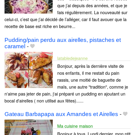
que j’ai depuis des années, et que je
fais régulièrement. La nouveauté sur
celui-ci, c’est que j’ai décidé de l’alléger, car il faut avouer que la
recette de base est riche en beurre...
Pudding/pain perdu aux airelles, pistaches et
caramel
-
latabledejeanne
Bonjour, après la dernière visite de
nos enfants, il me restait du pain
rassis, une moitié de baguette de
maïs, une autre "tradition", comme je
n'aime pas jeter de pain, j'ai préparé un pudding en ajoutant un
bocal d'airelles ( non utilisé aux fêtes)......
Gateau Barbapapa aux Amandes et Airelles
-
Ma cuisine maison
Bonjour à tous. Lundi dernier, mon ptit