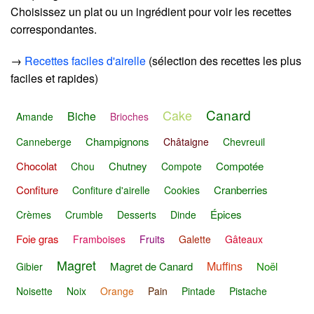
Choisissez un plat ou un ingrédient pour voir les recettes
correspondantes.
→
Recettes faciles d'airelle
(sélection des recettes les plus
faciles et rapides)
Canard
Cake
Biche
Amande
Brioches
Champignons
Canneberge
Châtaigne
Chevreuil
Chocolat
Chutney
Compotée
Chou
Compote
Confiture
Cranberries
Confiture d'airelle
Cookies
Épices
Crèmes
Crumble
Desserts
Dinde
Foie gras
Framboises
Fruits
Galette
Gâteaux
Magret
Muffins
Magret de Canard
Noël
Gibier
Noisette
Noix
Orange
Pain
Pintade
Pistache