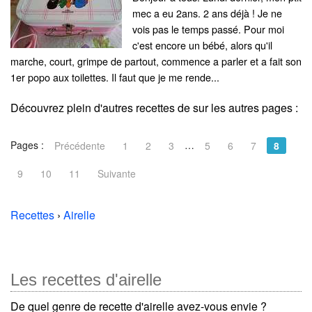
mec a eu 2ans. 2 ans déjà ! Je ne
vois pas le temps passé. Pour moi
c'est encore un bébé, alors qu'il
marche, court, grimpe de partout, commence a parler et a fait son
1er popo aux toilettes. Il faut que je me rende...
Découvrez plein d'autres recettes de
sur les autres pages :
Pages :
…
Précédente
1
2
3
5
6
7
8
9
10
11
Suivante
Recettes
›
Airelle
Les recettes d'airelle
De quel genre de recette d'airelle avez-vous envie ?