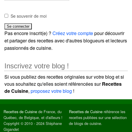
Se souvenir de moi
Pas encore inscrit(e) ?
Créez votre compte
pour découvrir
et partager des recettes avec d'autres blogueurs et lecteurs
passionnés de cuisine.
Inscrivez votre blog !
Si vous publiez des recettes originales sur votre blog et si
vous souhaitez qu'elles soient référencées sur
Recettes
de Cuisine
,
proposez votre blog
!
Recettes de Cuisine
de France, du
Recettes de Cuisine
référence les
Québec, de Belgique, et d'ailleurs !
recettes publiées sur une sélection
Copyright © 2010 - 2024 Stéphane
de blogs de cuisine.
Gigandet