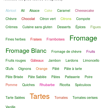
Abricot
Ail
Alsace
Cake
Caramel
Cheesecake
Chèvre
Chocolat
Citron vert
Citrons
Compote
Crèmes
Cuisine sans gluten
Desserts
Épices
Figues
Fromage
Fines herbes
Fraises
Framboises
Fromage Blanc
Fromage de chèvre
Fruits
Fruits rouges
Gâteaux
Jambon
Lardons
Limoncello
Œufs
Oignons
Orange
Pâté
Pâte à tarte
Pâte Brisée
Pâte Sablée
Pâtes
Patisserie
Poire
Pomme
Quiches
Rhubarbe
Ricotta
Spéculoos
Tartes
Tarte Salées
Tomates
Tomates cerises
Vanille