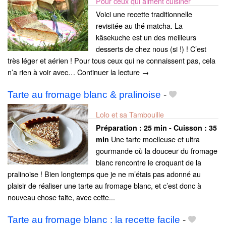
Pour ceux qui aiment cuisiner
Voici une recette traditionnelle
revisitée au thé matcha. La
käsekuche est un des meilleurs
desserts de chez nous (si !) ! C’est
très léger et aérien ! Pour tous ceux qui ne connaissent pas, cela
n’a rien à voir avec… Continuer la lecture →
Tarte au fromage blanc & pralinoise
-
Lolo et sa Tambouille
Préparation :
25 min - Cuisson :
35
Une tarte moelleuse et ultra
min
gourmande où la douceur du fromage
blanc rencontre le croquant de la
pralinoise ! Bien longtemps que je ne m’étais pas adonné au
plaisir de réaliser une tarte au fromage blanc, et c’est donc à
nouveau chose faite, avec cette...
Tarte au fromage blanc : la recette facile
-