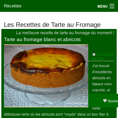
Recettes
MENU
Les Recettes de Tarte au Fromage
La meilleure recette de tarte au fromage du moment !
Mes blogs préférés
Tarte au fromage blanc et abricots
La cuisine
de Lilly
J'ai trouvé
d'excellents
abricots en
faisant mon
marché, et
j'en ai profité
Ajouter
pour en faire
cette
délicieuse tarte où les abricots sont "noyés" dans un bon flan à