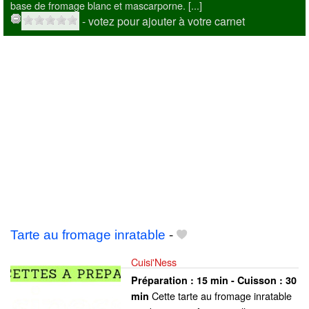
base de fromage blanc et mascarporne. [...]
- votez pour ajouter à votre carnet
Tarte au fromage inratable
-
Cuisi'Ness
Préparation :
15 min - Cuisson :
30
Cette tarte au fromage inratable
min