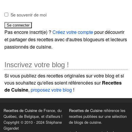
Se souvenir de moi
Pas encore inscrit(e) ?
Créez votre compte
pour découvrir
et partager des recettes avec d'autres blogueurs et lecteurs
passionnés de cuisine.
Inscrivez votre blog !
Si vous publiez des recettes originales sur votre blog et si
vous souhaitez qu'elles soient référencées sur
Recettes
de Cuisine
,
proposez votre blog
!
Recettes de Cuisine
de France, du
Recettes de Cuisine
référence les
Québec, de Belgique, et d'ailleurs !
recettes publiées sur une sélection
Copyright © 2010 - 2024 Stéphane
de blogs de cuisine.
Gigandet