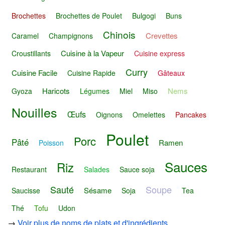
Brochettes
Brochettes de Poulet
Bulgogi
Buns
Chinois
Crevettes
Caramel
Champignons
Cuisine à la Vapeur
Croustillants
Cuisine express
Curry
Cuisine Facile
Cuisine Rapide
Gâteaux
Haricots
Nems
Gyoza
Légumes
Miel
Miso
Nouilles
Œufs
Oignons
Omelettes
Pancakes
Poulet
Porc
Pâté
Ramen
Poisson
Sauces
Riz
Restaurant
Salades
Sauce soja
Sauté
Soupe
Sésame
Saucisse
Soja
Tea
Thé
Tofu
Udon
→
Voir plus de noms de plats et d'ingrédients