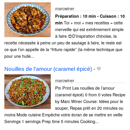
marcwiner
Préparation :
10 min - Cuisson :
10
Toi + moi + mes recettes = cette
min
merveille qui est extrêmement simple
à faire 😍D’inspiration chinoise, la
recette nécessite à peine un peu de sautage à faire, le reste est
ce que l’on appelle de la “friture rapide” (la même technique que
pour une huile...
Nouilles de l’amour (caramel épicé)
-
marcwiner
Pin Print Les nouilles de l’amour
(caramel épicé) 0 from 0 votes Recipe
by Marc Winer Course: Idées pour le
souper, Repas prêt en 20 minutes ou
moins Mode cuisine Empêche votre écran de se mettre en veille
Servings 1 servings Prep time 5 minutes Cooking...