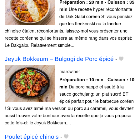
Préparation :
20 min - Cuisson :
35
Une recette hyper réconfortante
min
de Dak Galbi coréen Si vous pensiez
que les tteokbokki ou la fondue
chinoise étaient réconfortants, laissez-moi vous présenter une
recette coréenne qui se hissera au même rang dans vos esprist:
Le Dakgalbi. Relativement simple...
Jeyuk Bokkeum – Bulgogi de Porc épicé
-
marcwiner
Préparation :
10 min - Cuisson :
10
Du porc nappé et sauté à la
min
sauce gochujang: un plat sucré ET
épicé parfait pour le barbecue coréen
! Si vous avez aimé ma version du porc au caramel, vous devriez
aussi trouver votre bonheur avec la recette que je vous propose
cette fois-ci: le Jeyuk Bokkeum....
Poulet épicé chinois
-