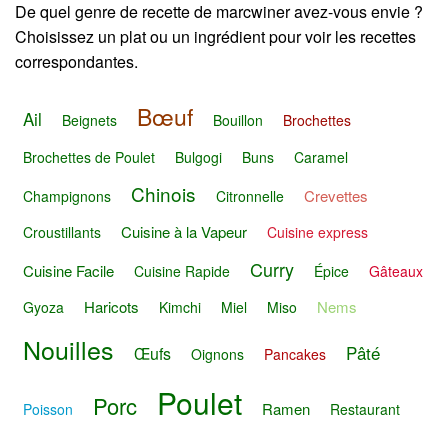
De quel genre de recette de marcwiner avez-vous envie ?
Choisissez un plat ou un ingrédient pour voir les recettes
correspondantes.
Bœuf
Ail
Beignets
Bouillon
Brochettes
Brochettes de Poulet
Bulgogi
Buns
Caramel
Chinois
Crevettes
Champignons
Citronnelle
Cuisine à la Vapeur
Croustillants
Cuisine express
Curry
Cuisine Facile
Cuisine Rapide
Épice
Gâteaux
Haricots
Nems
Gyoza
Kimchi
Miel
Miso
Nouilles
Pâté
Œufs
Oignons
Pancakes
Poulet
Porc
Ramen
Poisson
Restaurant