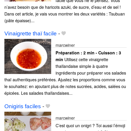
facile que vous ne le pensez. Vous
n’avez besoin que de haricots azuki, de sucre, d’eau et de sel !
Dans cet article, je vais vous montrer les deux variétés : Tsubuan
(pâte épaisse)...
Vinaigrette thaï facile
-
marcwiner
Préparation :
2 min - Cuisson :
3
Utilisez cette vinaigrette
min
thaïlandaise simple à quatre
ingrédients pour préparer vos salades
thaï authentiques préférées. Ajustez les proportions comme vous
le souhaitez: en ajoutant plus de notes sucrées, acides, salées ou
épicées. Les salades thaïlandaises...
Onigiris faciles
-
marcwiner
C’est quoi un onigri ? Toi aussi l’émoji