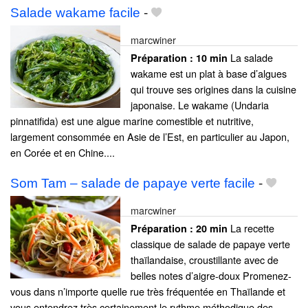
Salade wakame facile
-
marcwiner
La salade
Préparation :
10 min
wakame est un plat à base d’algues
qui trouve ses origines dans la cuisine
japonaise. Le wakame (Undaria
pinnatifida) est une algue marine comestible et nutritive,
largement consommée en Asie de l’Est, en particulier au Japon,
en Corée et en Chine....
Som Tam – salade de papaye verte facile
-
marcwiner
La recette
Préparation :
20 min
classique de salade de papaye verte
thaïlandaise, croustillante avec de
belles notes d’aigre-doux Promenez-
vous dans n’importe quelle rue très fréquentée en Thaïlande et
vous entendrez très certainement le rythme méthodique des