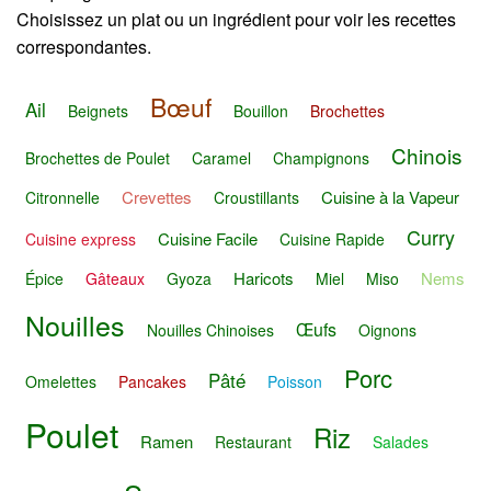
Choisissez un plat ou un ingrédient pour voir les recettes
correspondantes.
Bœuf
Ail
Beignets
Bouillon
Brochettes
Chinois
Brochettes de Poulet
Caramel
Champignons
Crevettes
Cuisine à la Vapeur
Citronnelle
Croustillants
Curry
Cuisine Facile
Cuisine express
Cuisine Rapide
Haricots
Nems
Épice
Gâteaux
Gyoza
Miel
Miso
Nouilles
Œufs
Nouilles Chinoises
Oignons
Porc
Pâté
Omelettes
Pancakes
Poisson
Poulet
Riz
Ramen
Restaurant
Salades