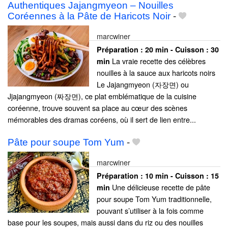
Authentiques Jajangmyeon – Nouilles
Coréennes à la Pâte de Haricots Noir
-
marcwiner
Préparation :
20 min - Cuisson :
30
La vraie recette des célèbres
min
nouilles à la sauce aux haricots noirs
Le Jajangmyeon (자장면) ou
Jjajangmyeon (짜장면), ce plat emblématique de la cuisine
coréenne, trouve souvent sa place au cœur des scènes
mémorables des dramas coréens, où il sert de lien entre...
Pâte pour soupe Tom Yum
-
marcwiner
Préparation :
10 min - Cuisson :
15
Une délicieuse recette de pâte
min
pour soupe Tom Yum traditionnelle,
pouvant s’utiliser à la fois comme
base pour les soupes, mais aussi dans du riz ou des nouilles