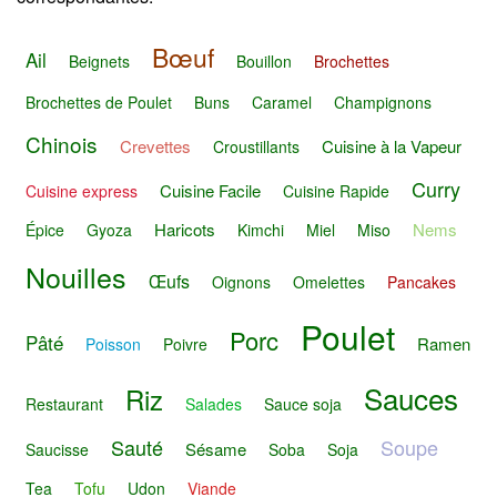
Bœuf
Ail
Beignets
Bouillon
Brochettes
Brochettes de Poulet
Buns
Caramel
Champignons
Chinois
Crevettes
Cuisine à la Vapeur
Croustillants
Curry
Cuisine Facile
Cuisine express
Cuisine Rapide
Haricots
Nems
Épice
Gyoza
Kimchi
Miel
Miso
Nouilles
Œufs
Oignons
Omelettes
Pancakes
Poulet
Porc
Pâté
Ramen
Poisson
Poivre
Sauces
Riz
Restaurant
Salades
Sauce soja
Sauté
Soupe
Sésame
Saucisse
Soba
Soja
Tea
Tofu
Udon
Viande