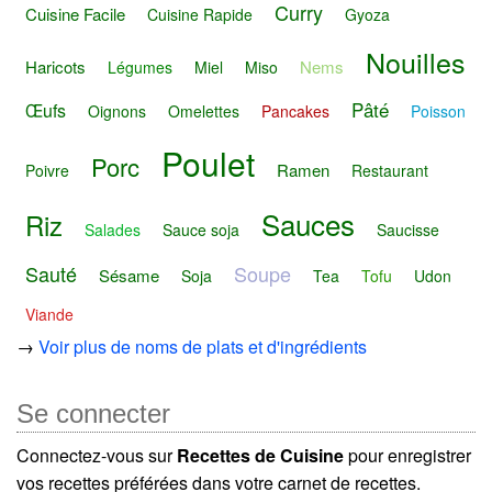
Curry
Cuisine Facile
Cuisine Rapide
Gyoza
Nouilles
Haricots
Nems
Légumes
Miel
Miso
Pâté
Œufs
Oignons
Omelettes
Pancakes
Poisson
Poulet
Porc
Ramen
Poivre
Restaurant
Sauces
Riz
Salades
Sauce soja
Saucisse
Sauté
Soupe
Sésame
Soja
Tea
Tofu
Udon
Viande
→
Voir plus de noms de plats et d'ingrédients
Se connecter
Connectez-vous sur
Recettes de Cuisine
pour enregistrer
vos recettes préférées dans votre carnet de recettes.