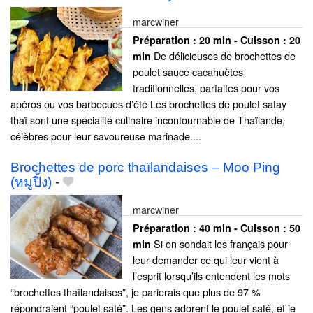
marcwiner
Préparation :
20 min - Cuisson :
20
De délicieuses de brochettes de
min
poulet sauce cacahuètes
traditionnelles, parfaites pour vos
apéros ou vos barbecues d’été Les brochettes de poulet satay
thaï sont une spécialité culinaire incontournable de Thaïlande,
célèbres pour leur savoureuse marinade....
Brochettes de porc thaïlandaises – Moo Ping
(หมูปิ้ง)
-
marcwiner
Préparation :
40 min - Cuisson :
50
Si on sondait les français pour
min
leur demander ce qui leur vient à
l’esprit lorsqu’ils entendent les mots
“brochettes thaïlandaises”, je parierais que plus de 97 %
répondraient “poulet saté”. Les gens adorent le poulet saté, et je