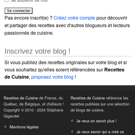
Se souvenir de moi
Pas encore inscrit(e) ?
Créez votre compte
pour découvrir
et partager des recettes avec d'autres blogueurs et lecteurs
passionnés de cuisine.
Inscrivez votre blog !
Si vous publiez des recettes originales sur votre blog et si
vous souhaitez qu'elles soient référencées sur
Recettes
de Cuisine
,
proposez votre blog
!
Recettes de Cuisine
de France, du
Recettes de Cuisine
référence les
Québec, de Belgique, et d'ailleurs !
recettes publiées sur une sélection
Copyright © 2010 - 2024 Stéphane
de blogs de cuisine.
Gigandet
Je veux en savoir plus !
Mentions légales
Je veux savoir qui a créé ce