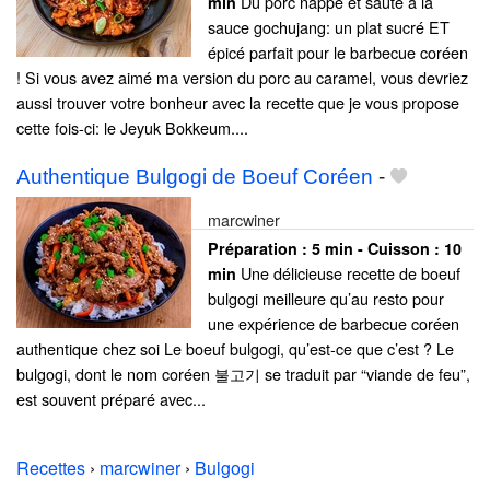
Du porc nappé et sauté à la
min
sauce gochujang: un plat sucré ET
épicé parfait pour le barbecue coréen
! Si vous avez aimé ma version du porc au caramel, vous devriez
aussi trouver votre bonheur avec la recette que je vous propose
cette fois-ci: le Jeyuk Bokkeum....
Authentique Bulgogi de Boeuf Coréen
-
marcwiner
Préparation :
5 min - Cuisson :
10
Une délicieuse recette de boeuf
min
bulgogi meilleure qu’au resto pour
une expérience de barbecue coréen
authentique chez soi Le boeuf bulgogi, qu’est-ce que c’est ? Le
bulgogi, dont le nom coréen 불고기 se traduit par “viande de feu”,
est souvent préparé avec...
Recettes
›
marcwiner
›
Bulgogi