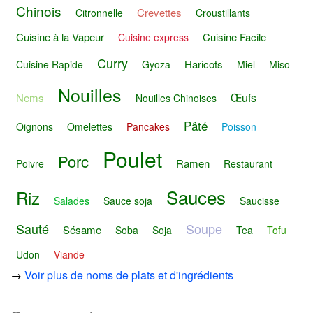
Chinois
Crevettes
Citronnelle
Croustillants
Cuisine à la Vapeur
Cuisine Facile
Cuisine express
Curry
Haricots
Cuisine Rapide
Gyoza
Miel
Miso
Nouilles
Œufs
Nems
Nouilles Chinoises
Pâté
Oignons
Omelettes
Pancakes
Poisson
Poulet
Porc
Ramen
Poivre
Restaurant
Sauces
Riz
Salades
Sauce soja
Saucisse
Sauté
Soupe
Sésame
Soba
Soja
Tea
Tofu
Udon
Viande
→
Voir plus de noms de plats et d'ingrédients