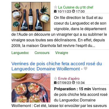
La Cuisine du p'tit chef
10/11/23
17:00
On file direction le Sud et au
coeur du Languedoc et de son
vignoble, dans le département
de l'Aude on découvre un vinaigrier qui a su sublimer le
vinaigre sous toutes ses déclinaisons. En effet, depuis
2009, la maison Granhota fait revivre l'esprit du...
Languedoc
Concours
Vinaigre
Verrines de pois chiche feta accord rosé du
Languedoc Domaine Woillemont
-
Envie d'apéro
07/09/23
10:34
Préparation :
15 min
Verrines
de pois chiche feta accord rosé
du Languedoc Domaine
Woillemont : Cet été, laisse toi envoûter par les saveurs