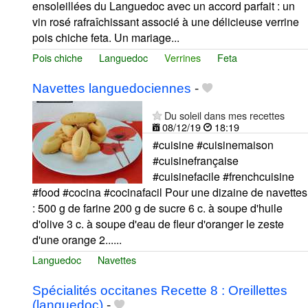
ensoleillées du Languedoc avec un accord parfait : un
vin rosé rafraîchissant associé à une délicieuse verrine
pois chiche feta. Un mariage...
Pois chiche
Languedoc
Verrines
Feta
Navettes languedociennes
-
Du soleil dans mes recettes
08/12/19
18:19
#cuisine #cuisinemaison
#cuisinefrançaise
#cuisinefacile #frenchcuisine
#food #cocina #cocinafacil Pour une dizaine de navettes
: 500 g de farine 200 g de sucre 6 c. à soupe d'huile
d'olive 3 c. à soupe d'eau de fleur d'oranger le zeste
d'une orange 2......
Languedoc
Navettes
Spécialités occitanes Recette 8 : Oreillettes
(languedoc)
-