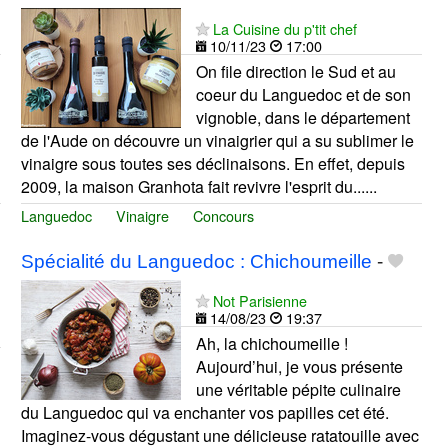
La Cuisine du p'tit chef
10/11/23
17:00
On file direction le Sud et au
coeur du Languedoc et de son
vignoble, dans le département
de l'Aude on découvre un vinaigrier qui a su sublimer le
vinaigre sous toutes ses déclinaisons. En effet, depuis
2009, la maison Granhota fait revivre l'esprit du......
Languedoc
Vinaigre
Concours
Spécialité du Languedoc : Chichoumeille
-
Not Parisienne
14/08/23
19:37
Ah, la chichoumeille !
Aujourd’hui, je vous présente
une véritable pépite culinaire
du Languedoc qui va enchanter vos papilles cet été.
Imaginez-vous dégustant une délicieuse ratatouille avec