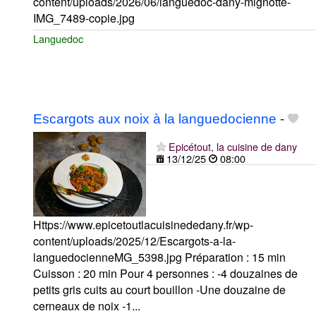
content/uploads/2026/06/languedoc-dany-mignotte-
IMG_7489-copie.jpg
Languedoc
Escargots aux noix à la languedocienne
-
Epicétout, la cuisine de dany
13/12/25
08:00
Https://www.epicetoutlacuisinededany.fr/wp-
content/uploads/2025/12/Escargots-a-la-
languedocienneMG_5398.jpg Préparation : 15 min
Cuisson : 20 min Pour 4 personnes : -4 douzaines de
petits gris cuits au court bouillon -Une douzaine de
cerneaux de noix -1...