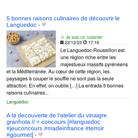
5 bonnes raisons culinaires de découvrir le
Languedoc
-
Je suis un cuisinier
22/12/23
17:16
Le Languedoc-Roussillon est
une région riche entre les
majestueux massifs pyrénéens
et la Méditerranée. Au cœur de cette région, les
paysages à couper le souffle ne sont pas la seule
attraction. En effet, on oublie […] La entrada 5 bonnes
raisons culinaires...
Languedoc
A la decouverte de l'atelier du vinaigre
granhota // + concours [#languedoc
#jeuconcours #madeinfrance #terroir
#gourmet]
-