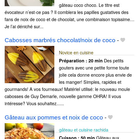
gâteau coco choco. Le titre est
évocateur n’est-ce pas ? Il comblera les papilles gustatives des
fans de noix de coco et de chocolat, une combinaison topissime…
Je l’ai déniché sur...
Cabosses marbrés chocolat/noix de coco
-
Novice en cuisine
Des petits
Préparation :
20 min
gouters avec une petite forme toute
jolie cela donne encore plus envie de
les manger! Simples, rapides et
gourmands! A vos fourneaux! Matériel utilisé: le nouveau moule
cabosses de Guy Demarle, nouvelle gamme OHRA! Il vous
intéresse? Vous souhaitez......
Gâteau aux pommes et noix de coco
-
gâteau et cuisine rachida
Gâteau aux
Cuisson :
50 min