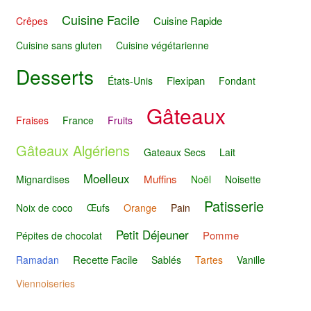
Cuisine Facile
Cuisine Rapide
Crêpes
Cuisine sans gluten
Cuisine végétarienne
Desserts
Flexipan
États-Unis
Fondant
Gâteaux
Fraises
France
Fruits
Gâteaux Algériens
Gateaux Secs
Lait
Moelleux
Muffins
Mignardises
Noël
Noisette
Patisserie
Noix de coco
Œufs
Orange
Pain
Petit Déjeuner
Pomme
Pépites de chocolat
Recette Facile
Ramadan
Sablés
Tartes
Vanille
Viennoiseries