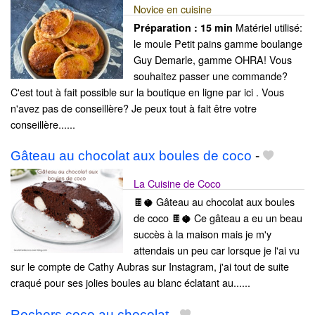
Novice en cuisine
Matériel utilisé:
Préparation :
15 min
le moule Petit pains gamme boulange
Guy Demarle, gamme OHRA! Vous
souhaitez passer une commande?
C'est tout à fait possible sur la boutique en ligne par ici . Vous
n'avez pas de conseillère? Je peux tout à fait être votre
conseillère......
Gâteau au chocolat aux boules de coco
-
La Cuisine de Coco
🍫🥥 Gâteau au chocolat aux boules
de coco 🍫🥥 Ce gâteau a eu un beau
succès à la maison mais je m'y
attendais un peu car lorsque je l'ai vu
sur le compte de Cathy Aubras sur Instagram, j'ai tout de suite
craqué pour ses jolies boules au blanc éclatant au......
Rochers coco au chocolat
-