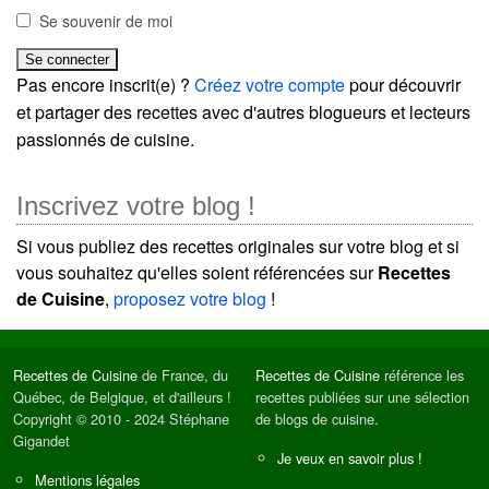
Se souvenir de moi
Pas encore inscrit(e) ?
Créez votre compte
pour découvrir
et partager des recettes avec d'autres blogueurs et lecteurs
passionnés de cuisine.
Inscrivez votre blog !
Si vous publiez des recettes originales sur votre blog et si
vous souhaitez qu'elles soient référencées sur
Recettes
de Cuisine
,
proposez votre blog
!
Recettes de Cuisine
de France, du
Recettes de Cuisine
référence les
Québec, de Belgique, et d'ailleurs !
recettes publiées sur une sélection
Copyright © 2010 - 2024 Stéphane
de blogs de cuisine.
Gigandet
Je veux en savoir plus !
Mentions légales