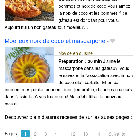
pommes et noix de coco Vous aimez
la noix de coco et les pommes ? ce
gâteau est donc fait pour vous.
Aujourd’hui un bon gâteau tout moelleux…
Moelleux noix de coco et mascarpone
-
Novice en cuisine
J'aime le
Préparation :
20 min
mascarpone dans les gâteaux, vous
le savez et là l'association avec la noix
de coco était parfaite! Et en ce
moment mes poules pondent donc j'en profite, de belles couleurs
dans l'assiette! A vos fourneaux! Matériel utilisé: le nouveau
moule......
Découvrez plein d'autres recettes de
sur les autres pages :
Pages :
…
1
2
3
4
12
13
14
Suivante