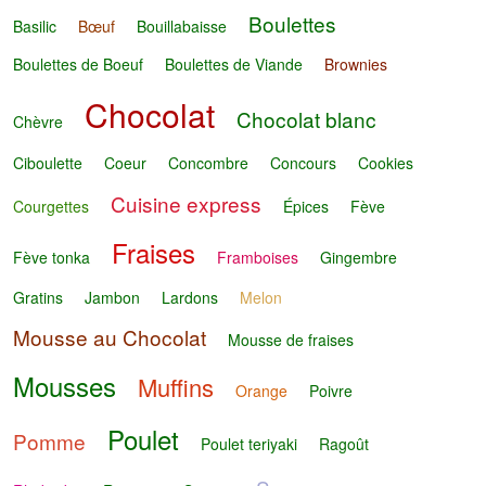
Boulettes
Basilic
Bœuf
Bouillabaisse
Boulettes de Boeuf
Boulettes de Viande
Brownies
Chocolat
Chocolat blanc
Chèvre
Ciboulette
Coeur
Concombre
Concours
Cookies
Cuisine express
Courgettes
Épices
Fève
Fraises
Fève tonka
Framboises
Gingembre
Gratins
Jambon
Lardons
Melon
Mousse au Chocolat
Mousse de fraises
Mousses
Muffins
Orange
Poivre
Poulet
Pomme
Poulet teriyaki
Ragoût