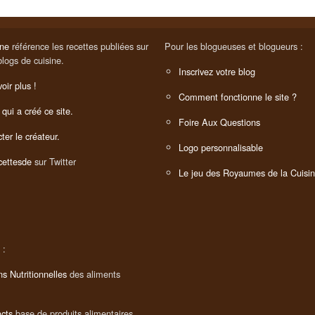
ine
référence les recettes publiées sur
Pour les blogueuses et blogueurs :
blogs de cuisine.
Inscrivez votre blog
oir plus !
Comment fonctionne le site ?
 qui a créé ce site.
Foire Aux Questions
ter le créateur.
Logo personnalisable
ettesde
sur Twitter
Le jeu des Royaumes de la Cuisi
 :
ns Nutritionnelles
des aliments
cts
base de produits alimentaires