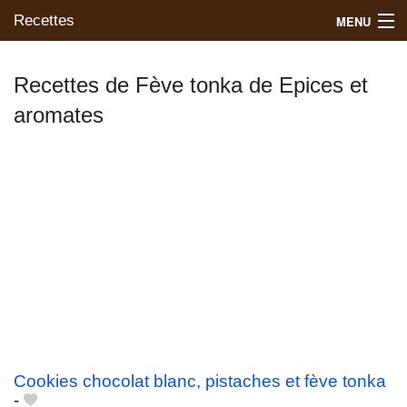
Recettes
MENU
Recettes de Fève tonka de Epices et
aromates
Mes blogs préférés
Cookies chocolat blanc, pistaches et fève tonka
-