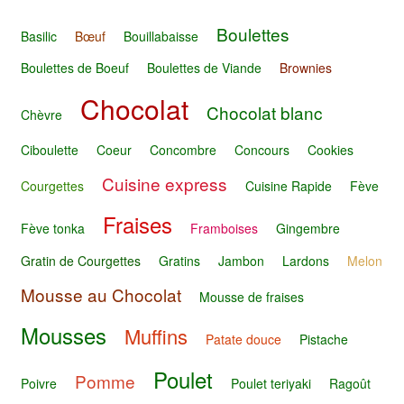
Boulettes
Basilic
Bœuf
Bouillabaisse
Boulettes de Boeuf
Boulettes de Viande
Brownies
Chocolat
Chocolat blanc
Chèvre
Ciboulette
Coeur
Concombre
Concours
Cookies
Cuisine express
Courgettes
Cuisine Rapide
Fève
Fraises
Fève tonka
Framboises
Gingembre
Gratin de Courgettes
Gratins
Jambon
Lardons
Melon
Mousse au Chocolat
Mousse de fraises
Mousses
Muffins
Patate douce
Pistache
Poulet
Pomme
Poivre
Poulet teriyaki
Ragoût