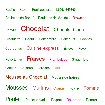
Boulettes
Basilic
Bœuf
Bouillabaisse
Boulettes de Boeuf
Boulettes de Viande
Brownies
Chocolat
Chocolat blanc
Chèvre
Ciboulette
Coeur
Concombre
Concours
Cookies
Cuisine express
Courgettes
Épices
Fève
Fraises
Fève tonka
Framboises
Gingembre
Gratins
Jambon
Lardons
Melon
Mousse au Chocolat
Mousse de fraises
Mousses
Muffins
Pomme
Orange
Poivre
Poulet
Poulet teriyaki
Ragoût
Rhubarbe
Romarin