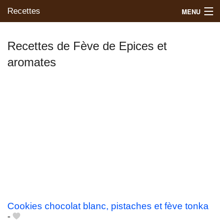
Recettes
MENU
Recettes de Fève de Epices et
aromates
Mes blogs préférés
Cookies chocolat blanc, pistaches et fève tonka
-