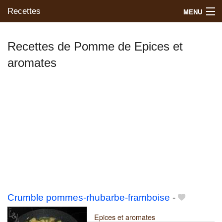
Recettes
MENU
Recettes de Pomme de Epices et
aromates
Mes blogs préférés
Crumble pommes-rhubarbe-framboise
-
Epices et aromates