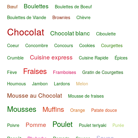
Boulettes
Bœuf
Boulettes de Boeuf
Boulettes de Viande
Brownies
Chèvre
Chocolat
Chocolat blanc
Ciboulette
Coeur
Concombre
Concours
Cookies
Courgettes
Cuisine express
Crumble
Cuisine Rapide
Épices
Fraises
Fève
Framboises
Gratin de Courgettes
Houmous
Jambon
Lardons
Melon
Mousse au Chocolat
Mousse de fraises
Mousses
Muffins
Orange
Patate douce
Poulet
Pomme
Poivre
Poulet teriyaki
Purée
Soupe