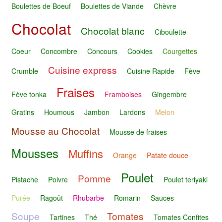
Boulettes de Boeuf
Boulettes de Viande
Chèvre
Chocolat
Chocolat blanc
Ciboulette
Coeur
Concombre
Concours
Cookies
Courgettes
Cuisine express
Crumble
Cuisine Rapide
Fève
Fraises
Fève tonka
Framboises
Gingembre
Gratins
Houmous
Jambon
Lardons
Melon
Mousse au Chocolat
Mousse de fraises
Mousses
Muffins
Orange
Patate douce
Poulet
Pomme
Pistache
Poivre
Poulet teriyaki
Purée
Ragoût
Rhubarbe
Romarin
Sauces
Soupe
Tomates
Tartines
Thé
Tomates Confites