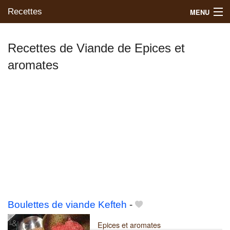
Recettes
MENU
Recettes de Viande de Epices et
aromates
Mes blogs préférés
Boulettes de viande Kefteh
-
Epices et aromates