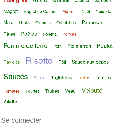
Jambon
Jacque
Girolles
Magret
Noisette
Magret de Canard
Marron
Noël
Noix
Parmesan
Œufs
Omelettes
Oignons
Poêlée
Pâtes
Polenta
Pomme
Pomme de terre
Poulet
Potimarron
Porc
Risotto
Sauce aux cepes
Ravioles
Rôti
Sauces
Tartes
Tagliatelles
Soupe
Terrines
Velouté
Truffes
Veau
Tomates
Tourtes
Volailles
Se connecter