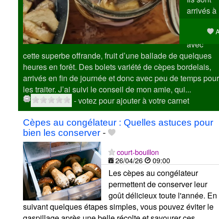
arrivés à
la
A
maison
avec
cette superbe offrande, fruit d’une ballade de quelques
heures en forêt. Des bolets variété de cèpes bordelais,
arrivés en fin de journée et donc avec peu de temps pour
les traiter. J’ai suivi le conseil de mon amie, qui...
- votez pour ajouter à votre carnet
Cèpes au congélateur : Quelles astuces pour
bien les conserver
-
court-bouillon
26/04/26
09:00
Les cèpes au congélateur
permettent de conserver leur
goût délicieux toute l'année. En
suivant quelques étapes simples, vous pouvez éviter le
gaspillage après une belle récolte et savourer ces