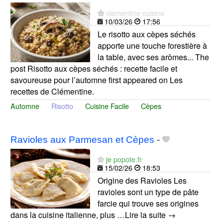
clementine cuisine
10/03/26
17:56
Le risotto aux cèpes séchés
apporte une touche forestière à
la table, avec ses arômes... The
post Risotto aux cèpes séchés : recette facile et
savoureuse pour l’automne first appeared on Les
recettes de Clémentine.
Automne
Risotto
Cuisine Facile
Cèpes
Ravioles aux Parmesan et Cèpes
-
je popote.fr
15/02/26
18:53
Origine des Ravioles Les
ravioles sont un type de pâte
farcie qui trouve ses origines
dans la cuisine italienne, plus …Lire la suite →