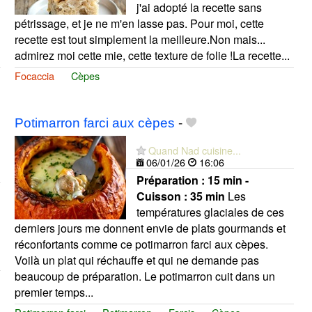
j'ai adopté la recette sans
pétrissage, et je ne m'en lasse pas. Pour moi, cette
recette est tout simplement la meilleure.Non mais...
admirez moi cette mie, cette texture de folie !La recette...
Focaccia
Cèpes
Potimarron farci aux cèpes
-
Quand Nad cuisine...
06/01/26
16:06
Préparation :
15 min -
Cuisson :
35 min
Les
températures glaciales de ces
derniers jours me donnent envie de plats gourmands et
réconfortants comme ce potimarron farci aux cèpes.
Voilà un plat qui réchauffe et qui ne demande pas
beaucoup de préparation. Le potimarron cuit dans un
premier temps...