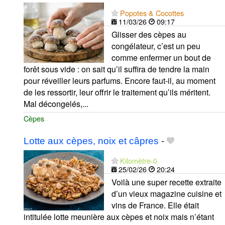
Popotes & Cocottes
11/03/26
09:17
Glisser des cèpes au
congélateur, c’est un peu
comme enfermer un bout de
forêt sous vide : on sait qu’il suffira de tendre la main
pour réveiller leurs parfums. Encore faut-il, au moment
de les ressortir, leur offrir le traitement qu’ils méritent.
Mal décongelés,...
Cèpes
Lotte aux cèpes, noix et câpres
-
Kilomètre-0
25/02/26
20:24
Voilà une super recette extraite
d’un vieux magazine cuisine et
vins de France. Elle était
intitulée lotte meunière aux cèpes et noix mais n’étant