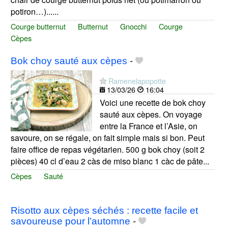
potiron…)......
Courge butternut
Butternut
Gnocchi
Courge
Cèpes
Bok choy sauté aux cèpes
-
Ramenelapopotte
13/03/26
16:04
Voici une recette de bok choy
sauté aux cèpes. On voyage
entre la France et l’Asie, on
savoure, on se régale, on fait simple mais si bon. Peut
faire office de repas végétarien. 500 g bok choy (soit 2
pièces) 40 cl d’eau 2 càs de miso blanc 1 càc de pâte...
Cèpes
Sauté
Risotto aux cèpes séchés : recette facile et
savoureuse pour l’automne
-