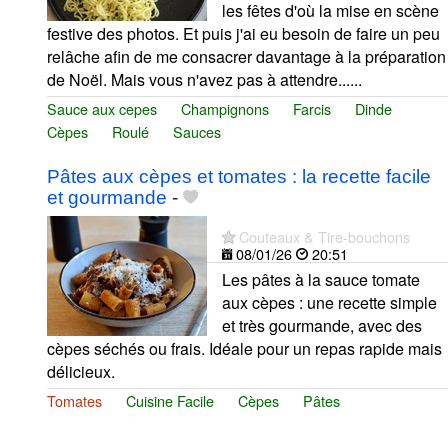
les fêtes d'où la mise en scène
festive des photos. Et puis j'ai eu besoin de faire un peu
relâche afin de me consacrer davantage à la préparation
de Noël. Mais vous n'avez pas à attendre......
Sauce aux cepes
Champignons
Farcis
Dinde
Cèpes
Roulé
Sauces
Pâtes aux cèpes et tomates : la recette facile
et gourmande
-
Couteaux & Tire-bouchons
08/01/26
20:51
Les pâtes à la sauce tomate
aux cèpes : une recette simple
et très gourmande, avec des
cèpes séchés ou frais. Idéale pour un repas rapide mais
délicieux.
Tomates
Cuisine Facile
Cèpes
Pâtes