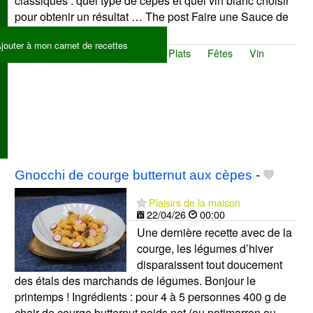
classiques : quel type de cèpes et quel vin blanc choisir
pour obtenir un résultat … The post Faire une Sauce de
cèpes...
jouter à mon carnet de recettes
Vin blanc
Sauces
Cèpes
Plats
Fêtes
Vin
Gnocchi de courge butternut aux cèpes
-
Plaisirs de la maison
22/04/26
00:00
Une dernière recette avec de la
courge, les légumes d’hiver
disparaissent tout doucement
des étals des marchands de légumes. Bonjour le
printemps ! Ingrédients : pour 4 à 5 personnes 400 g de
chair de courge butternut poids net (ou potimarron ou