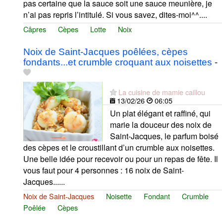
pas certaine que la sauce soit une sauce meunière, je
n’ai pas repris l’intitulé. Si vous savez, dites-moi^^....
Câpres
Cèpes
Lotte
Noix
Noix de Saint-Jacques poêlées, cèpes
fondants...et crumble croquant aux noisettes
-
La cuisine de mamie caillou
13/02/26
06:05
Un plat élégant et raffiné, qui
marie la douceur des noix de
Saint-Jacques, le parfum boisé
des cèpes et le croustillant d’un crumble aux noisettes.
Une belle idée pour recevoir ou pour un repas de fête. Il
vous faut pour 4 personnes : 16 noix de Saint-
Jacques......
Noix de Saint-Jacques
Noisette
Fondant
Crumble
Poêlée
Cèpes