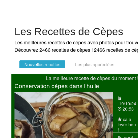
Les Recettes de Cèpes
Les meilleures recettes de cèpes avec photos pour trouver
Découvrez 2466 recettes de cèpes ! 2466 recettes de cè
Nouvelles recettes
Les plus appréciées
La meilleure recette de cèpes du moment 
Conservation cèpes dans l’huile
19/10/24
20:53
ca a
leyre bon
!
Ils sont