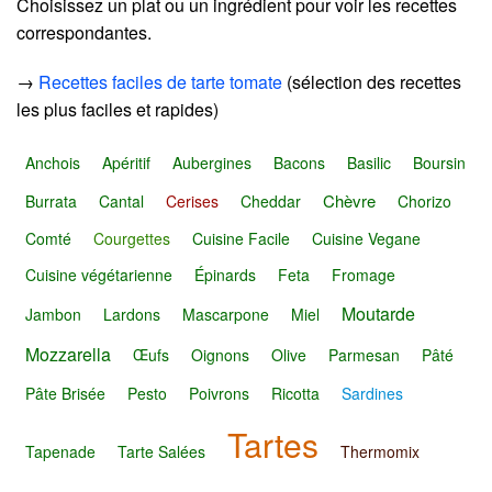
Choisissez un plat ou un ingrédient pour voir les recettes
correspondantes.
→
Recettes faciles de tarte tomate
(sélection des recettes
les plus faciles et rapides)
Anchois
Apéritif
Aubergines
Bacons
Basilic
Boursin
Chèvre
Burrata
Cantal
Cerises
Cheddar
Chorizo
Comté
Courgettes
Cuisine Facile
Cuisine Vegane
Cuisine végétarienne
Épinards
Feta
Fromage
Moutarde
Jambon
Lardons
Mascarpone
Miel
Mozzarella
Œufs
Oignons
Olive
Parmesan
Pâté
Pâte Brisée
Pesto
Poivrons
Ricotta
Sardines
Tartes
Tapenade
Tarte Salées
Thermomix