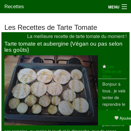
Recettes
MENU
Les Recettes de Tarte Tomate
La meilleure recette de tarte tomate du moment !
Mes blogs préférés
Tarte tomate et aubergine {Végan ou pas selon
les goûts}
Les
Délices de
Mimi
Bonjour à
tous.. je vais
tenter de
reprendre le
rythme d'au
moins 1 à 2
Ajouter
publications
par semaine, au moins le jeudi et le dimanche, jour de repos...