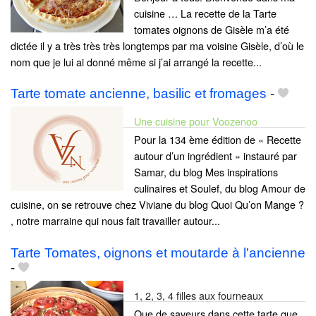
cuisine … La recette de la Tarte
tomates oignons de Gisèle m’a été
dictée il y a très très très longtemps par ma voisine Gisèle, d’où le
nom que je lui ai donné même si j’ai arrangé la recette...
Tarte tomate ancienne, basilic et fromages
-
Une cuisine pour Voozenoo
Pour la 134 ème édition de « Recette
autour d’un ingrédient » instauré par
Samar, du blog Mes inspirations
culinaires et Soulef, du blog Amour de
cuisine, on se retrouve chez Viviane du blog Quoi Qu’on Mange ?
, notre marraine qui nous fait travailler autour...
Tarte Tomates, oignons et moutarde à l'ancienne
-
1, 2, 3, 4 filles aux fourneaux
Que de saveurs dans cette tarte que