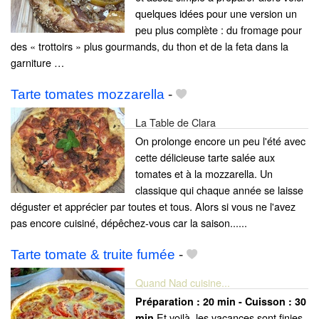
quelques idées pour une version un
peu plus complète : du fromage pour
des « trottoirs » plus gourmands, du thon et de la feta dans la
garniture …
Tarte tomates mozzarella
-
La Table de Clara
On prolonge encore un peu l'été avec
cette délicieuse tarte salée aux
tomates et à la mozzarella. Un
classique qui chaque année se laisse
déguster et apprécier par toutes et tous. Alors si vous ne l'avez
pas encore cuisiné, dépêchez-vous car la saison......
Tarte tomate & truite fumée
-
Quand Nad cuisine...
Préparation :
20 min - Cuisson :
30
Et voilà, les vacances sont finies
min