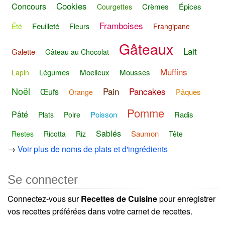
Cookies
Concours
Crèmes
Épices
Courgettes
Framboises
Feuilleté
Été
Fleurs
Frangipane
Gâteaux
Lait
Galette
Gâteau au Chocolat
Muffins
Légumes
Moelleux
Mousses
Lapin
Noël
Pain
Pancakes
Œufs
Pâques
Orange
Pomme
Pâté
Poisson
Radis
Plats
Poire
Sablés
Saumon
Restes
Ricotta
Riz
Tête
→
Voir plus de noms de plats et d'ingrédients
Se connecter
Connectez-vous sur
Recettes de Cuisine
pour enregistrer
vos recettes préférées dans votre carnet de recettes.