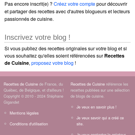
Pas encore inscrit(e) ?
Créez votre compte
pour découvrir
et partager des recettes avec d'autres blogueurs et lecteurs
passionnés de cuisine.
Inscrivez votre blog !
Si vous publiez des recettes originales sur votre blog et si
vous souhaitez qu'elles soient référencées sur
Recettes
de Cuisine
,
proposez votre blog
!
Recettes de Cuisine
de France, du
Recettes de Cuisine
référence les
Québec, de Belgique, et d'ailleurs !
recettes publiées sur une sélection
Copyright © 2010 - 2024 Stéphane
de blogs de cuisine.
Gigandet
Je veux en savoir plus !
Mentions légales
Je veux savoir qui a créé ce
Conditions d'utilisation
site.
Je veux contacter le créateur.