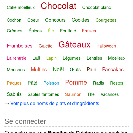
Chocolat
Chocolat blanc
Cake moelleux
Cookies
Concours
Coeur
Cochon
Courgettes
Crèmes
Épices
Feuilleté
Été
Fraises
Gâteaux
Framboises
Galette
Halloween
Lait
Légumes
Moelleux
La rentrée
Lapin
Lentilles
Noël
Muffins
Pain
Pancakes
Œufs
Mousses
Pomme
Pâté
Pâques
Poisson
Radis
Restes
Sablés
Saumon
Sablés fantômes
Thé
Vacances
→
Voir plus de noms de plats et d'ingrédients
Se connecter
Connectez-vous sur
Recettes de Cuisine
pour enregistrer