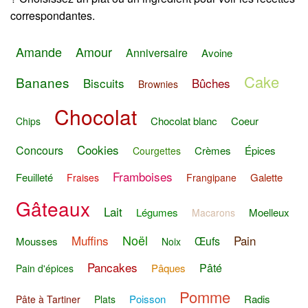
correspondantes.
Amande
Amour
Anniversaire
Avoine
Cake
Bananes
Biscuits
Bûches
Brownies
Chocolat
Chocolat blanc
Coeur
Chips
Cookies
Concours
Crèmes
Épices
Courgettes
Framboises
Feuilleté
Galette
Fraises
Frangipane
Gâteaux
Lait
Légumes
Moelleux
Macarons
Noël
Muffins
Pain
Œufs
Mousses
Noix
Pancakes
Pâté
Pâques
Pain d'épices
Pomme
Poisson
Radis
Pâte à Tartiner
Plats