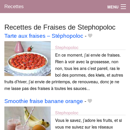
Recettes
MENU
Recettes de Fraises de Stephopoloc
Tarte aux fraises – Stéphopoloc
-
Mes blogs préférés
Stephopoloc
En ce moment, j’ai envie de fraises.
Rien à voir avec la grossesse, non
non, tous les ans c’est pareil, ras le
bol des pommes, des kiwis, et autres
fruits d’hiver, j’ai envie de printemps, de renouveau, donc je ne
me lasse pas des fraises à toutes les sauces...
Smoothie fraise banane orange
-
Stephopoloc
Vous le savez, j’adore les fruits, et si
vous me suivez sur les réseaux