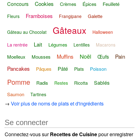
Cookies
Concours
Crèmes
Épices
Feuilleté
Framboises
Galette
Fleurs
Frangipane
Gâteaux
Gâteau au Chocolat
Halloween
Lait
Légumes
La rentrée
Lentilles
Macarons
Noël
Muffins
Pain
Œufs
Moelleux
Mousses
Pancakes
Pâté
Pâques
Poisson
Plats
Pomme
Sablés
Radis
Restes
Ricotta
Saumon
Tartines
→
Voir plus de noms de plats et d'ingrédients
Se connecter
Connectez-vous sur
Recettes de Cuisine
pour enregistrer