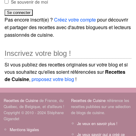
Se souvenir de moi
Pas encore inscrit(e) ?
Créez votre compte
pour découvrir
et partager des recettes avec d'autres blogueurs et lecteurs
passionnés de cuisine.
Inscrivez votre blog !
Si vous publiez des recettes originales sur votre blog et si
vous souhaitez qu'elles soient référencées sur
Recettes
de Cuisine
,
proposez votre blog
!
Recettes de Cuisine
de France, du
Recettes de Cuisine
référence les
Québec, de Belgique, et d'ailleurs !
recettes publiées sur une sélection
Copyright © 2010 - 2024 Stéphane
de blogs de cuisine.
Gigandet
Je veux en savoir plus !
Mentions légales
Je veux savoir qui a créé ce