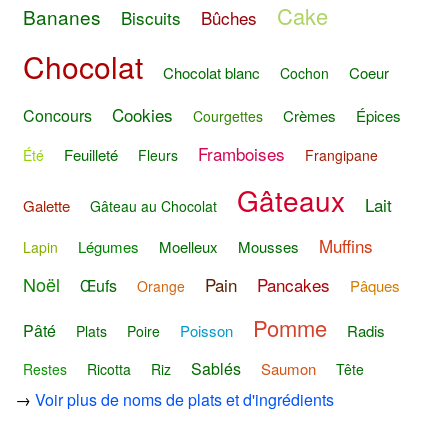
Cake
Bananes
Biscuits
Bûches
Chocolat
Chocolat blanc
Coeur
Cochon
Cookies
Concours
Crèmes
Épices
Courgettes
Framboises
Feuilleté
Été
Fleurs
Frangipane
Gâteaux
Lait
Galette
Gâteau au Chocolat
Muffins
Légumes
Moelleux
Mousses
Lapin
Noël
Pain
Pancakes
Œufs
Pâques
Orange
Pomme
Pâté
Poisson
Radis
Plats
Poire
Sablés
Saumon
Restes
Ricotta
Riz
Tête
→
Voir plus de noms de plats et d'ingrédients