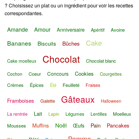
? Choisissez un plat ou un ingrédient pour voir les recettes
correspondantes.
Amande
Amour
Anniversaire
Avoine
Apéritif
Cake
Bananes
Biscuits
Bûches
Chocolat
Chocolat blanc
Cake moelleux
Cookies
Concours
Coeur
Cochon
Courgettes
Crèmes
Épices
Feuilleté
Été
Fraises
Gâteaux
Framboises
Galette
Halloween
Lait
Légumes
Moelleux
La rentrée
Lapin
Lentilles
Noël
Muffins
Pain
Pancakes
Œufs
Mousses
Pomme