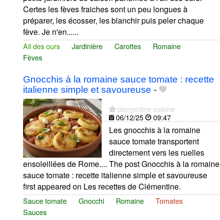
Certes les fèves fraiches sont un peu longues à
préparer, les écosser, les blanchir puis peler chaque
fève. Je n'en......
Ail des ours
Jardinière
Carottes
Romaine
Fèves
Gnocchis à la romaine sauce tomate : recette
italienne simple et savoureuse
-
clementine cuisine
06/12/25
09:47
Les gnocchis à la romaine
sauce tomate transportent
directement vers les ruelles
ensoleillées de Rome.... The post Gnocchis à la romaine
sauce tomate : recette italienne simple et savoureuse
first appeared on Les recettes de Clémentine.
Sauce tomate
Gnocchi
Romaine
Tomates
Sauces