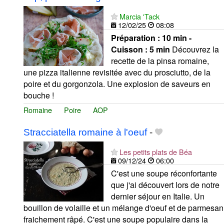
Marcia 'Tack
12/02/25
08:08
Préparation :
10 min -
Cuisson :
5 min
Découvrez la
recette de la pinsa romaine,
une pizza italienne revisitée avec du prosciutto, de la
poire et du gorgonzola. Une explosion de saveurs en
bouche !
Romaine
Poire
AOP
Stracciatella romaine à l'oeuf
-
Les petits plats de Béa
09/12/24
06:00
C'est une soupe réconfortante
que j'ai découvert lors de notre
dernier séjour en Italie. Un
bouillon de volaille et un mélange d'oeuf et de parmesan
fraichement râpé. C'est une soupe populaire dans la