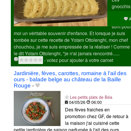
gnocchis
à la
A
romaine
sont pour
moi un véritable souvenir d'enfance. Et lorsque je suis
tombée sur cette recette de Yotam Ottolenghi, mon chef
chouchou, je me suis empressée de la réaliser ! Comme
le dit Yotam Ottolenghi, "je n'ai jamais rencontré......
- votez pour ajouter à votre carnet
Jardinière, fèves, carottes, romaine à l'ail des
ours - balade belge au château de la Baille
Rouge
-
Les petits plats de Béa
04/05/26
06:00
Des fèves fraiches en
promotion chez GF, de retour à
la maison j'ai cuisiné cette
petite jardinière de saison parfumée à l'ail des ours.