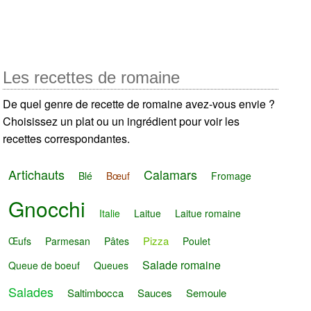
Les recettes de romaine
De quel genre de recette de romaine avez-vous envie ?
Choisissez un plat ou un ingrédient pour voir les
recettes correspondantes.
Artichauts
Calamars
Blé
Bœuf
Fromage
Gnocchi
Italie
Laitue
Laitue romaine
Pizza
Œufs
Parmesan
Pâtes
Poulet
Salade romaine
Queue de boeuf
Queues
Salades
Saltimbocca
Sauces
Semoule