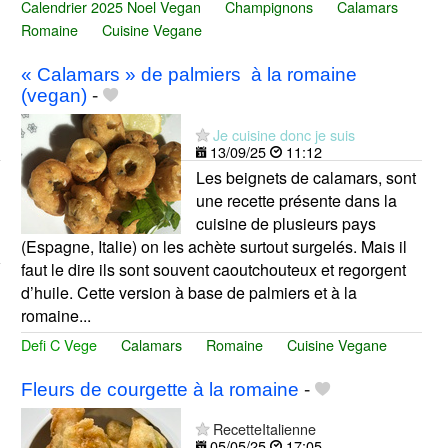
Calendrier 2025 Noel Vegan
Champignons
Calamars
Romaine
Cuisine Vegane
« Calamars » de palmiers à la romaine
(vegan)
-
Je cuisine donc je suis
13/09/25
11:12
Les beignets de calamars, sont
une recette présente dans la
cuisine de plusieurs pays
(Espagne, Italie) on les achète surtout surgelés. Mais il
faut le dire ils sont souvent caoutchouteux et regorgent
d’huile. Cette version à base de palmiers et à la
romaine...
Defi C Vege
Calamars
Romaine
Cuisine Vegane
Fleurs de courgette à la romaine
-
RecetteItalienne
05/05/25
17:05