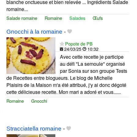
blanche onctueuse et bien relevée ... Ingrédients Salade
romaine...
Salade romaine
Romaine
Salades
Œufs
Gnocchi à la romaine
-
Popote de PB
24/03/25
10:32
Avec cette recette je participe
au défi "La semoule" organisé
par Sonia sur son groupe Tests
de Recettes entre blogueurs. Le blog de Michelle
Plaisirs de la Maison m'a été attribué, j'y ai donc dégoté
cette délicieuse recette. Mon mari a adoré et vous......
Romaine
Gnocchi
Stracciatella romaine
-