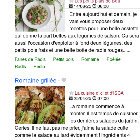
Les petits plats de Béa
14/06/25
06:00
Entre aujourd'hui et demain, je
vais vous proposer deux
recettes pour une belle assiette
qui donne la part belles aux légumes de saison. Ca sera
aussi l'occasion d'exploiter à fond deux légumes, des
petits pois frais et une belle botte de radis rouges......
Fanes de Radis
Petits pois
Romaine
Poêlée
Radis
Pesto
Romaine grillée
-
La cuisine d'ici et d'ISCA
25/04/25
07:00
La romaine commence à
monter, il est temps de cuisiner
les dernières salades du jardin.
Certes, il ne faut pas me prier, j'aime la salade cuite
comme la salade au lard évidemment ! Ingrédients 4