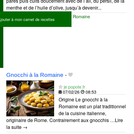
parés puis cuits doucement avec de l’ail, du persil, de la
menthe et de l’huile d’olive, jusqu’à devenir...
Artichauts Violets
Artichauts
Romaine
jouter à mon carnet de recettes
Gnocchi à la Romaine
-
je popote.fr
07/02/26
08:53
Origine Le gnocchi à la
Romaine est un plat traditionnel
de la cuisine italienne,
originaire de Rome. Contrairement aux gnocchis …Lire
la suite →