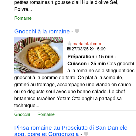
petites romaines 1 gousse d'ail Huile d'olive Sel,
Poivre...
Romaine
Gnocchi à la romaine
-
mariatotal.com
27/03/25
15:09
Préparation :
15 min -
Cuisson :
25 min
Ces gnocchi
à la romaine se distinguent des
gnocchi à la pomme de terre. Ce plat à la semoule,
gratiné au fromage, accompagne une viande en sauce
ou se déguste seul avec une bonne salade. Le chef
britannico-israélien Yotam Ottolenghi a partagé sa
technique...
Gnocchi
Romaine
Pinsa romaine au Prosciutto di San Daniele
aop, poire et Gorgonzola
-