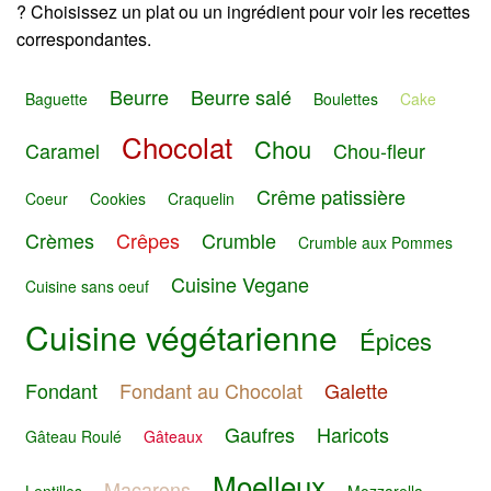
? Choisissez un plat ou un ingrédient pour voir les recettes
correspondantes.
Beurre
Beurre salé
Baguette
Boulettes
Cake
Chocolat
Chou
Caramel
Chou-fleur
Crême patissière
Coeur
Cookies
Craquelin
Crèmes
Crêpes
Crumble
Crumble aux Pommes
Cuisine Vegane
Cuisine sans oeuf
Cuisine végétarienne
Épices
Fondant
Fondant au Chocolat
Galette
Gaufres
Haricots
Gâteau Roulé
Gâteaux
Moelleux
Macarons
Lentilles
Mozzarella