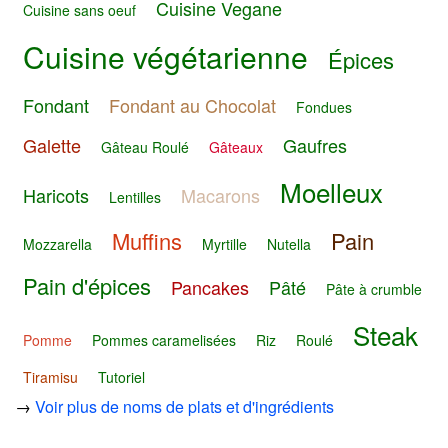
Cuisine Vegane
Cuisine sans oeuf
Cuisine végétarienne
Épices
Fondant
Fondant au Chocolat
Fondues
Galette
Gaufres
Gâteau Roulé
Gâteaux
Moelleux
Haricots
Macarons
Lentilles
Muffins
Pain
Mozzarella
Myrtille
Nutella
Pain d'épices
Pancakes
Pâté
Pâte à crumble
Steak
Pomme
Pommes caramelisées
Riz
Roulé
Tiramisu
Tutoriel
→
Voir plus de noms de plats et d'ingrédients