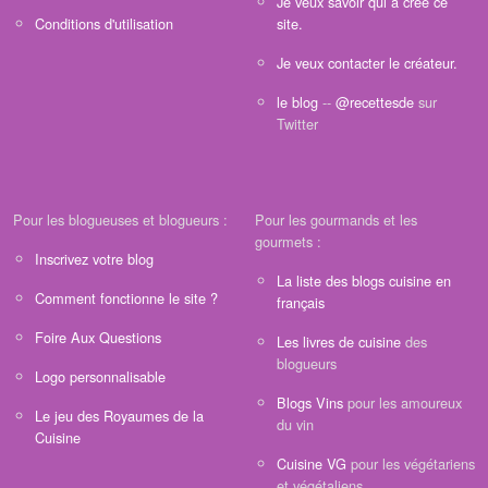
Je veux savoir qui a créé ce
Conditions d'utilisation
site.
Je veux contacter le créateur.
le blog
--
@recettesde
sur
Twitter
Pour les blogueuses et blogueurs :
Pour les gourmands et les
gourmets :
Inscrivez votre blog
La liste des blogs cuisine en
Comment fonctionne le site ?
français
Foire Aux Questions
Les livres de cuisine
des
blogueurs
Logo personnalisable
Blogs Vins
pour les amoureux
Le jeu des Royaumes de la
du vin
Cuisine
Cuisine VG
pour les végétariens
et végétaliens