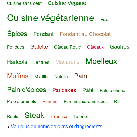
Cuisine Vegane
Cuisine sans oeuf
Cuisine végétarienne
Éclair
Épices
Fondant
Fondant au Chocolat
Galette
Gaufres
Fondues
Gâteau Roulé
Gâteaux
Moelleux
Haricots
Macarons
Lentilles
Muffins
Pain
Myrtille
Nutella
Pain d'épices
Pancakes
Pâté
Pâte à choux
Pâte à crumble
Pomme
Pommes caramelisées
Riz
Steak
Roulé
Tiramisu
Tutoriel
→
Voir plus de noms de plats et d'ingrédients