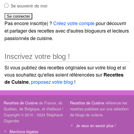
Se souvenir de moi
Pas encore inscrit(e) ?
Créez votre compte
pour découvrir
et partager des recettes avec d'autres blogueurs et lecteurs
passionnés de cuisine.
Inscrivez votre blog !
Si vous publiez des recettes originales sur votre blog et si
vous souhaitez qu'elles soient référencées sur
Recettes
de Cuisine
,
proposez votre blog
!
Recettes de Cuisine
de France, du
Recettes de Cuisine
référence les
Québec, de Belgique, et d'ailleurs !
recettes publiées sur une sélection
Copyright © 2010 - 2024 Stéphane
de blogs de cuisine.
Gigandet
Je veux en savoir plus !
Mentions légales