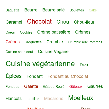
Beurre
Beurre salé
Baguette
Boulettes
Cake
Chocolat
Chou
Caramel
Chou-fleur
Crême patissière
Crèmes
Coeur
Cookies
Crêpes
Crumble
Croquettes
Crumble aux Pommes
Cuisine Vegane
Cuisine sans oeuf
Cuisine végétarienne
Éclair
Épices
Fondant
Fondant au Chocolat
Galette
Gaufres
Fondues
Gâteau Roulé
Gâteaux
Moelleux
Haricots
Macarons
Lentilles