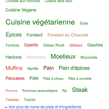
Crumble aux Pommes
Cuisine sans oeuf
Cuisine Vegane
Cuisine végétarienne
Éclair
Épices
Fondant
Fondant au Chocolat
Galette
Gaufres
Fondues
Gâteau Roulé
Gâteaux
Moelleux
Haricots
Macarons
Mozzarella
Muffins
Pain
Pain d'épices
Myrtille
Pancakes
Pâté
Pâte à choux
Pâte à crumble
Steak
Pomme
Pommes caramelisées
Riz
Tiramisu
Tutoriel
→
Voir plus de noms de plats et d'ingrédients