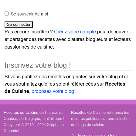
Se souvenir de moi
Pas encore inscrit(e) ?
Créez votre compte
pour découvrir
et partager des recettes avec d'autres blogueurs et lecteurs
passionnés de cuisine.
Inscrivez votre blog !
Si vous publiez des recettes originales sur votre blog et si
vous souhaitez qu'elles soient référencées sur
Recettes
de Cuisine
,
proposez votre blog
!
Recettes de Cuisine
de France, du
Recettes de Cuisine
référence les
Québec, de Belgique, et d'ailleurs !
recettes publiées sur une sélection
Copyright © 2010 - 2024 Stéphane
de blogs de cuisine.
Gigandet
Je veux en savoir plus !