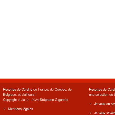
Recettes de Cuisine
de France, du Québec, de
Recettes de Cuis
Belgique, et d'ailleurs !
une sélection de 
Copyright © 2010 - 2024 Stéphane Gigandet
Je veux en sav
Mentions légales
Je veux savoir