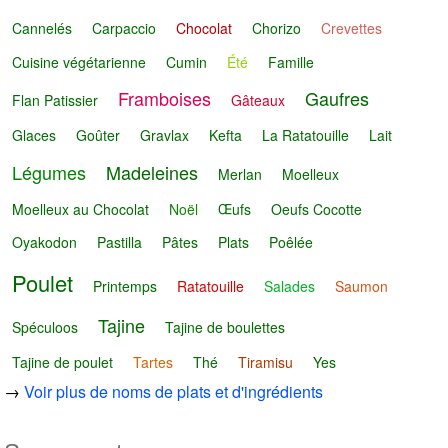
Cannelés
Carpaccio
Chocolat
Chorizo
Crevettes
Cuisine végétarienne
Cumin
Été
Famille
Framboises
Gaufres
Flan Patissier
Gâteaux
Glaces
Goûter
Gravlax
Kefta
La Ratatouille
Lait
Légumes
Madeleines
Merlan
Moelleux
Moelleux au Chocolat
Noël
Œufs
Oeufs Cocotte
Oyakodon
Pastilla
Pâtes
Plats
Poêlée
Poulet
Printemps
Ratatouille
Salades
Saumon
Tajine
Spéculoos
Tajine de boulettes
Tajine de poulet
Tartes
Thé
Tiramisu
Yes
→
Voir plus de noms de plats et d'ingrédients