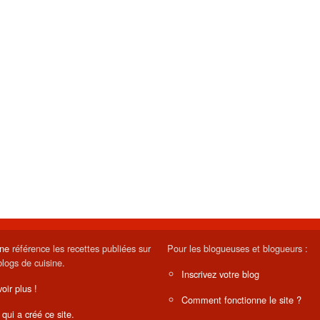
ine
référence les recettes publiées sur
Pour les blogueuses et blogueurs :
blogs de cuisine.
Inscrivez votre blog
oir plus !
Comment fonctionne le site ?
 qui a créé ce site.