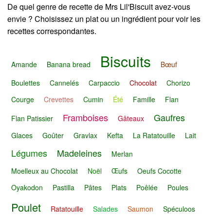
De quel genre de recette de Mrs Lil'Biscuit avez-vous
envie ? Choisissez un plat ou un ingrédient pour voir les
recettes correspondantes.
Biscuits
Amande
Banana bread
Bœuf
Boulettes
Cannelés
Carpaccio
Chocolat
Chorizo
Courge
Crevettes
Cumin
Été
Famille
Flan
Framboises
Gaufres
Flan Patissier
Gâteaux
Glaces
Goûter
Gravlax
Kefta
La Ratatouille
Lait
Légumes
Madeleines
Merlan
Moelleux au Chocolat
Noël
Œufs
Oeufs Cocotte
Oyakodon
Pastilla
Pâtes
Plats
Poêlée
Poules
Poulet
Ratatouille
Salades
Saumon
Spéculoos