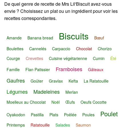
De quel genre de recette de Mrs Lil'Biscuit avez-vous
envie ? Choisissez un plat ou un ingrédient pour voir les
recettes correspondantes.
Biscuits
Amande
Banana bread
Bœuf
Boulettes
Cannelés
Carpaccio
Chocolat
Chorizo
Courge
Crevettes
Cuisine végétarienne
Cumin
Été
Framboises
Famille
Flan Patissier
Gâteaux
Gaufres
Goûter
Gravlax
Kefta
La Ratatouille
Légumes
Madeleines
Merlan
Moelleux au Chocolat
Noël
Œufs
Oeufs Cocotte
Poulet
Oyakodon
Pastilla
Plats
Poêlée
Poules
Printemps
Ratatouille
Salades
Saumon