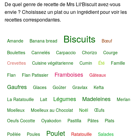
De quel genre de recette de Mrs Lil'Biscuit avez-vous
envie ? Choisissez un plat ou un ingrédient pour voir les
recettes correspondantes.
Biscuits
Amande
Banana bread
Bœuf
Boulettes
Cannelés
Carpaccio
Chorizo
Courge
Crevettes
Cuisine végétarienne
Cumin
Été
Famille
Framboises
Flan
Flan Patissier
Gâteaux
Gaufres
Glaces
Goûter
Gravlax
Kefta
Légumes
Madeleines
La Ratatouille
Lait
Merlan
Moelleux
Moelleux au Chocolat
Noël
Œufs
Oeufs Cocotte
Oyakodon
Pastilla
Pâtes
Plats
Poulet
Poêlée
Poules
Ratatouille
Salades