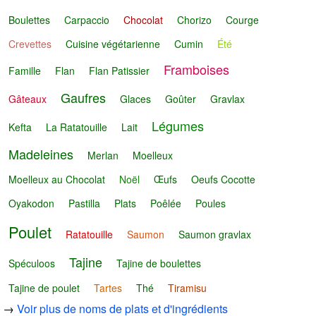
Boulettes
Carpaccio
Chocolat
Chorizo
Courge
Crevettes
Cuisine végétarienne
Cumin
Été
Framboises
Famille
Flan
Flan Patissier
Gaufres
Gâteaux
Glaces
Goûter
Gravlax
Légumes
Kefta
La Ratatouille
Lait
Madeleines
Merlan
Moelleux
Moelleux au Chocolat
Noël
Œufs
Oeufs Cocotte
Oyakodon
Pastilla
Plats
Poêlée
Poules
Poulet
Ratatouille
Saumon
Saumon gravlax
Tajine
Spéculoos
Tajine de boulettes
Tajine de poulet
Tartes
Thé
Tiramisu
→
Voir plus de noms de plats et d'ingrédients