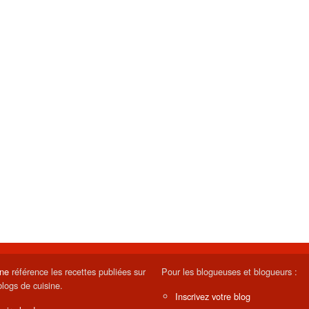
ine
référence les recettes publiées sur
Pour les blogueuses et blogueurs :
blogs de cuisine.
Inscrivez votre blog