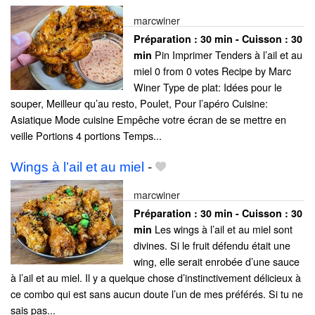
marcwiner
Préparation :
30 min - Cuisson :
30
Pin Imprimer Tenders à l’ail et au
min
miel 0 from 0 votes Recipe by Marc
Winer Type de plat: Idées pour le
souper, Meilleur qu’au resto, Poulet, Pour l’apéro Cuisine:
Asiatique Mode cuisine Empêche votre écran de se mettre en
veille Portions 4 portions Temps...
Wings à l’ail et au miel
-
marcwiner
Préparation :
30 min - Cuisson :
30
Les wings à l’ail et au miel sont
min
divines. Si le fruit défendu était une
wing, elle serait enrobée d’une sauce
à l’ail et au miel. Il y a quelque chose d’instinctivement délicieux à
ce combo qui est sans aucun doute l’un de mes préférés. Si tu ne
sais pas...