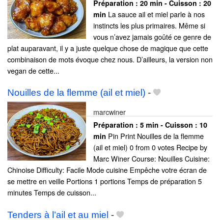
Préparation :
20 min - Cuisson :
20
La sauce ail et miel parle à nos
min
instincts les plus primaires. Même si
vous n’avez jamais goûté ce genre de
plat auparavant, il y a juste quelque chose de magique que cette
combinaison de mots évoque chez nous. D’ailleurs, la version non
vegan de cette...
Nouilles de la flemme (ail et miel)
-
marcwiner
Préparation :
5 min - Cuisson :
10
Pin Print Nouilles de la flemme
min
(ail et miel) 0 from 0 votes Recipe by
Marc Winer Course: Nouilles Cuisine:
Chinoise Difficulty: Facile Mode cuisine Empêche votre écran de
se mettre en veille Portions 1 portions Temps de préparation 5
minutes Temps de cuisson...
Tenders à l’ail et au miel
-