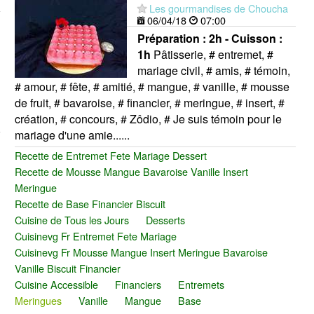
Les gourmandises de Choucha
06/04/18
07:00
Préparation :
2h - Cuisson :
1h
Pâtisserie, # entremet, #
mariage civil, # amis, # témoin,
# amour, # fête, # amitié, # mangue, # vanille, # mousse
de fruit, # bavaroise, # financier, # meringue, # insert, #
création, # concours, # Zôdio, # Je suis témoin pour le
mariage d'une amie......
Recette de Entremet Fete Mariage Dessert
Recette de Mousse Mangue Bavaroise Vanille Insert
Meringue
Recette de Base Financier Biscuit
Cuisine de Tous les Jours
Desserts
Cuisinevg Fr Entremet Fete Mariage
Cuisinevg Fr Mousse Mangue Insert Meringue Bavaroise
Vanille Biscuit Financier
Cuisine Accessible
Financiers
Entremets
Meringues
Vanille
Mangue
Base