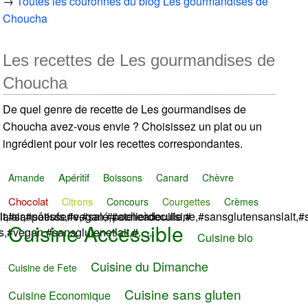
→
Toutes les couronnes du blog Les gourmandises de
Choucha
Les recettes de Les gourmandises de
Choucha
De quel genre de recette de Les gourmandises de
Choucha avez-vous envie ? Choisissez un plat ou un
ingrédient pour voir les recettes correspondantes.
Apéritif
Amande
Boissons
Canard
Chèvre
Chocolat
Citrons
Concours
Courgettes
Crèmes
ait,#sansoeufs,#vegan,#pocheàdouille,#
isir,#pâtisserie,#salé,#atelierdecuisine,#sansglutensanslait
Cuisine Accessible
#vegan,#sansglutenetlait,#......
Cuisine bio
Cuisine du Dimanche
Cuisine de Fete
Cuisine sans gluten
Cuisine Economique