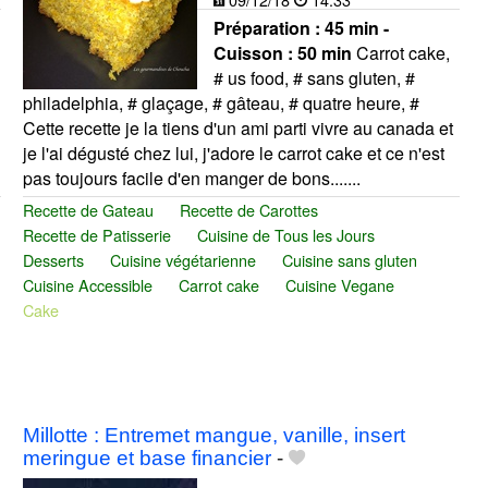
Préparation :
45 min -
Cuisson :
50 min
Carrot cake,
# us food, # sans gluten, #
philadelphia, # glaçage, # gâteau, # quatre heure, #
Cette recette je la tiens d'un ami parti vivre au canada et
je l'ai dégusté chez lui, j'adore le carrot cake et ce n'est
pas toujours facile d'en manger de bons.......
Recette de Gateau
Recette de Carottes
Recette de Patisserie
Cuisine de Tous les Jours
Desserts
Cuisine végétarienne
Cuisine sans gluten
Cuisine Accessible
Carrot cake
Cuisine Vegane
Cake
Millotte : Entremet mangue, vanille, insert
meringue et base financier
-