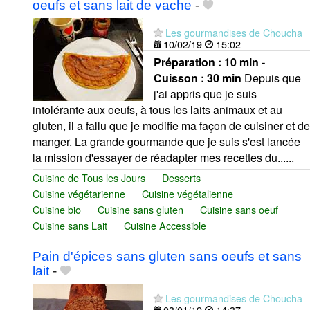
oeufs et sans lait de vache
-
Les gourmandises de Choucha
10/02/19
15:02
Préparation :
10 min -
Cuisson :
30 min
Depuis que
j'ai appris que je suis
intolérante aux oeufs, à tous les laits animaux et au
gluten, il a fallu que je modifie ma façon de cuisiner et de
manger. La grande gourmande que je suis s'est lancée
la mission d'essayer de réadapter mes recettes du......
Cuisine de Tous les Jours
Desserts
Cuisine végétarienne
Cuisine végétalienne
Cuisine bio
Cuisine sans gluten
Cuisine sans oeuf
Cuisine sans Lait
Cuisine Accessible
Pain d'épices sans gluten sans oeufs et sans
lait
-
Les gourmandises de Choucha
03/01/19
14:37