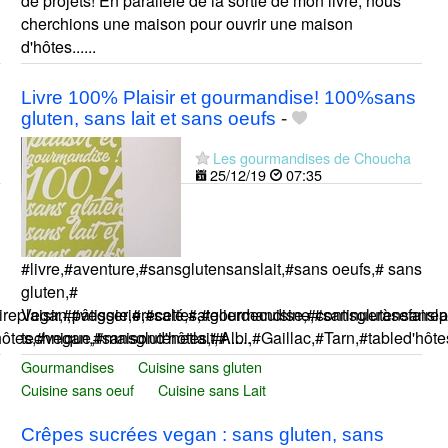
de projets! En parallèle de la sortie de mon livre, nous
cherchions une maison pour ouvrir une maison
d'hôtes......
Livre 100% Plaisir et gourmandise! 100%sans
gluten, sans lait et sans oeufs
-
Les gourmandises de Choucha
25/12/19
07:35
#livre,#aventure,#sansglutensanslait,#sans oeufs,# sans
gluten,#
eplaisir,#pâtisserie,#salé,#atelierdecuisine,#sansglutensansl
Vegan,#veggie,#recettes,#gourmandise,#continueràsefairepla
tes,#vegan,#sansglutenetlait,#......
technique,#maisond'hôtes,#Albi,#Gaillac,#Tarn,#tabled'hôtes,
Gourmandises
Cuisine sans gluten
Cuisine sans oeuf
Cuisine sans Lait
Crêpes sucrées vegan : sans gluten, sans