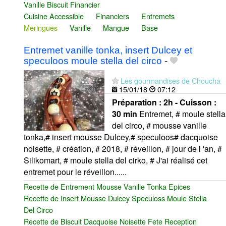
Vanille Biscuit Financier
Cuisine Accessible
Financiers
Entremets
Meringues
Vanille
Mangue
Base
Entremet vanille tonka, insert Dulcey et
speculoos moule stella del circo
-
Les gourmandises de Choucha
15/01/18
07:12
Préparation :
2h - Cuisson :
30 min
Entremet, # moule stella
del circo, # mousse vanille
tonka,# insert mousse Dulcey,# speculoos# dacquoise
noisette, # création, # 2018, # réveillon, # jour de l 'an, #
Silikomart, # moule stella del cirko, # J'ai réalisé cet
entremet pour le réveillon......
Recette de Entrement Mousse Vanille Tonka Epices
Recette de Insert Mousse Dulcey Speculoss Moule Stella
Del Circo
Recette de Biscuit Dacquoise Noisette Fete Reception