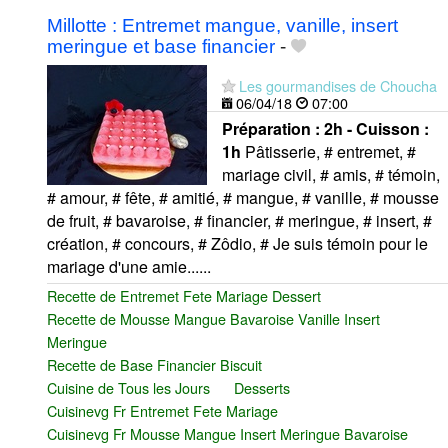
Millotte : Entremet mangue, vanille, insert
meringue et base financier
-
Les gourmandises de Choucha
06/04/18
07:00
Préparation :
2h - Cuisson :
1h
Pâtisserie, # entremet, #
mariage civil, # amis, # témoin,
# amour, # fête, # amitié, # mangue, # vanille, # mousse
de fruit, # bavaroise, # financier, # meringue, # insert, #
création, # concours, # Zôdio, # Je suis témoin pour le
mariage d'une amie......
Recette de Entremet Fete Mariage Dessert
Recette de Mousse Mangue Bavaroise Vanille Insert
Meringue
Recette de Base Financier Biscuit
Cuisine de Tous les Jours
Desserts
Cuisinevg Fr Entremet Fete Mariage
Cuisinevg Fr Mousse Mangue Insert Meringue Bavaroise