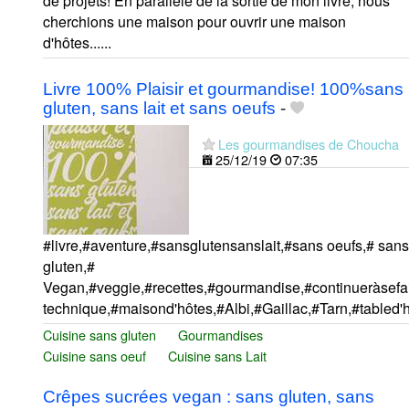
de projets! En parallèle de la sortie de mon livre, nous
cherchions une maison pour ouvrir une maison
d'hôtes......
Livre 100% Plaisir et gourmandise! 100%sans
gluten, sans lait et sans oeufs
-
Les gourmandises de Choucha
25/12/19
07:35
#livre,#aventure,#sansglutensanslait,#sans oeufs,# sans
gluten,#
Vegan,#veggie,#recettes,#gourmandise,#continueràsefair
technique,#maisond'hôtes,#Albi,#Gaillac,#Tarn,#tabled'hô
Cuisine sans gluten
Gourmandises
Cuisine sans oeuf
Cuisine sans Lait
Crêpes sucrées vegan : sans gluten, sans