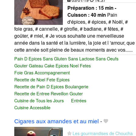
Préparation :
15 min -
Cuisson :
40 min
Pain
d'épices, # épices, # Noël, #
foie gras, # cannelle, # girofle, # badiane, # fêtes, #
goûter, # miel, # Je vous souhaite une merveilleuse
année dans la santé et la lumière, la joie et l 'amour, que
cette année soit pleine de beaux moments avec vos......
Pain D Epices Sans Gluten Sans Lactose Sans Oeufs
Gouter Gateau Cake Epices Noel Fetes
Foie Gras Accompagnement
Recette de Noel Fete Epices
Recette de Pain D Epices Boulangerie
Recette de Entree Reveillon Gouter
Cuisine de Tous les Jours
Entrées
Cuisine Accessible
Cigares aux amandes et au miel
-
Les gourmandises de Choucha