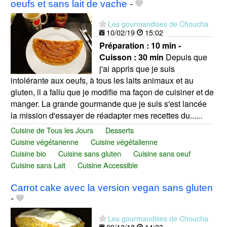
oeufs et sans lait de vache
-
Les gourmandises de Choucha
10/02/19
15:02
Préparation :
10 min -
Cuisson :
30 min
Depuis que
j'ai appris que je suis
intolérante aux oeufs, à tous les laits animaux et au
gluten, il a fallu que je modifie ma façon de cuisiner et de
manger. La grande gourmande que je suis s'est lancée
la mission d'essayer de réadapter mes recettes du......
Cuisine de Tous les Jours
Desserts
Cuisine végétarienne
Cuisine végétalienne
Cuisine bio
Cuisine sans gluten
Cuisine sans oeuf
Cuisine sans Lait
Cuisine Accessible
Carrot cake avec la version vegan sans gluten
-
Les gourmandises de Choucha
09/12/18
14:33