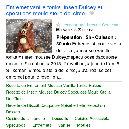
Entremet vanille tonka, insert Dulcey et
speculoos moule stella del circo
-
Les gourmandises de Choucha
15/01/18
07:12
Préparation :
2h - Cuisson :
30 min
Entremet, # moule stella
del circo, # mousse vanille
tonka,# insert mousse Dulcey,# speculoos# dacquoise
noisette, # création, # 2018, # réveillon, # jour de l 'an, #
Silikomart, # moule stella del cirko, # J'ai réalisé cet
entremet pour le réveillon......
Recette de Entrement Mousse Vanille Tonka Epices
Recette de Insert Mousse Dulcey Speculoss Moule Stella
Del Circo
Recette de Biscuit Dacquoise Noisette Fete Reception
Dessert
Cuisine du Dimanche
Desserts
Cuisine Accessible
Spéculoos
Entremets
Vanille
Moules