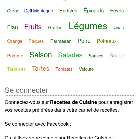
Épinards
Endives
Fèves
Curry
Defi Montagne
Légumes
Fruits
Flan
Gratins
Œufs
Poire
Poireaux
Orange
Pâques
Parmesan
Saison
Salades
Soupe
Pomme
Sauces
Tartes
Velouté
Tartelette
Tomates
Se connecter
Connectez-vous sur
Recettes de Cuisine
pour enregistrer
vos recettes préférées dans votre carnet de recettes.
Se connecter avec Facebook :
Ou utilisez votre compte sur Recettes de Cuisine :