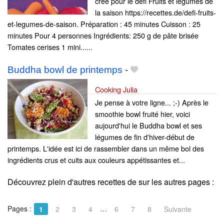
crée pour le défi Fruits et legumes de
la saison https://recettes.de/defi-fruits-
et-legumes-de-saison. Préparation : 45 minutes Cuisson : 25
minutes Pour 4 personnes Ingrédients: 250 g de pâte brisée
Tomates cerises 1 mini......
Buddha bowl de printemps
-
Cooking Julia
Je pense à votre ligne... ;-) Après le
smoothie bowl fruité hier, voici
aujourd'hui le Buddha bowl et ses
légumes de fin d'hiver-début de
printemps. L'idée est ici de rassembler dans un même bol des
ingrédients crus et cuits aux couleurs appétissantes et...
Découvrez plein d'autres recettes de
sur les autres pages :
Pages :
…
1
2
3
4
6
7
8
Suivante