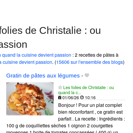
lies de Christalie : ou
assion
ou quand la cuisine devient passion
: 2 recettes de pâtes à
la cuisine devient passion
. (
15606 sur l'ensemble des blogs
)
Gratin de pâtes aux légumes
-
Les folies de Christalie : ou
quand la c...
01/06/26
10:16
Bonjour ! Pour un plat complet
bien réconfortant , ce gratin est
parfait . La recette : Ingrédients :
100 g de coquillettes sèches 1 oignon 2 courgettes
moyennes 1 boite de tomates concassées ( 400 g) un