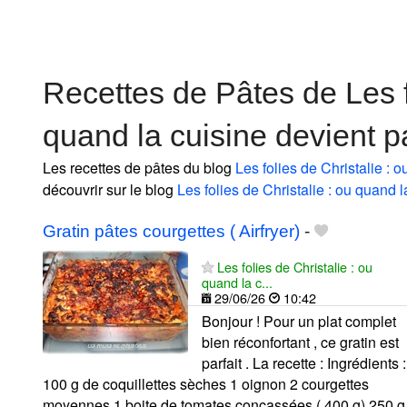
Recettes de Pâtes de Les fo
quand la cuisine devient p
Les recettes de pâtes du blog
Les folies de Christalie : 
découvrir sur le blog
Les folies de Christalie : ou quand 
Gratin pâtes courgettes ( Airfryer)
-
Les folies de Christalie : ou
quand la c...
29/06/26
10:42
Bonjour ! Pour un plat complet
bien réconfortant , ce gratin est
parfait . La recette : Ingrédients :
100 g de coquillettes sèches 1 oignon 2 courgettes
moyennes 1 boite de tomates concassées ( 400 g) 250 g