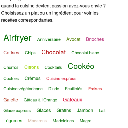
quand la cuisine devient passion avez-vous envie ?
Choisissez un plat ou un ingrédient pour voir les
recettes correspondantes.
Airfryer
Avocat
Brioches
Anniversaire
Chocolat
Cerises
Chips
Chocolat blanc
Cookéo
Citrons
Churros
Cocktails
Crèmes
Cookies
Cuisine express
Cuisine végétarienne
Dinde
Feuilletés
Fraises
Gâteaux
Galette
Gâteau à l'Orange
Glaces
Gratins
Jambon
Glace express
Lait
Légumes
Macarons
Madeleines
Magret