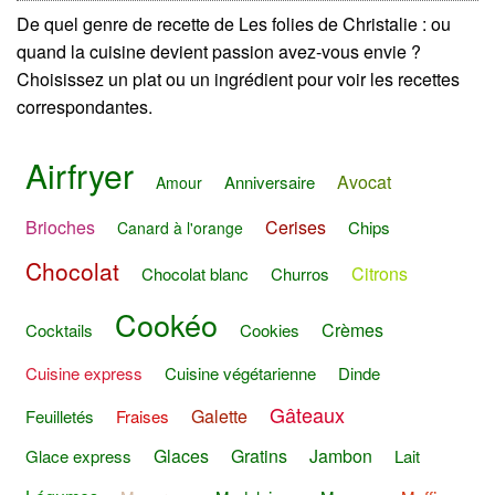
De quel genre de recette de Les folies de Christalie : ou
quand la cuisine devient passion avez-vous envie ?
Choisissez un plat ou un ingrédient pour voir les recettes
correspondantes.
Airfryer
Avocat
Anniversaire
Amour
Brioches
Cerises
Chips
Canard à l'orange
Chocolat
Citrons
Chocolat blanc
Churros
Cookéo
Crèmes
Cocktails
Cookies
Cuisine express
Cuisine végétarienne
Dinde
Gâteaux
Galette
Feuilletés
Fraises
Glaces
Gratins
Jambon
Glace express
Lait