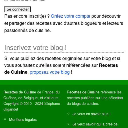
Pas encore inscrit(e) ?
Créez votre compte
pour découvrir
et partager des recettes avec d'autres blogueurs et lecteurs
passionnés de cuisine.
Inscrivez votre blog !
Si vous publiez des recettes originales sur votre blog et si
vous souhaitez qu'elles soient référencées sur
Recettes
de Cuisine
,
proposez votre blog
!
Recettes de Cuisine
de France, du
Recettes de Cuisine
référence les
Québec, de Belgique, et d'ailleurs !
recettes publiées sur une sélection
Copyright © 2010 - 2024 Stéphane
de blogs de cuisine.
Gigandet
Je veux en savoir plus !
Mentions légales
Je veux savoir qui a créé ce