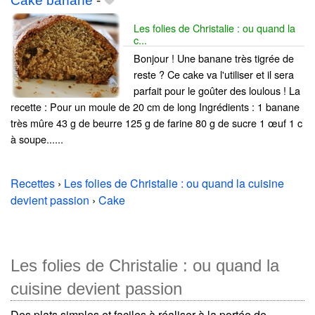
Cake banane
-
Les folies de Christalie : ou quand la
c...
Bonjour ! Une banane très tigrée de
reste ? Ce cake va l'utiliser et il sera
parfait pour le goûter des loulous ! La
recette : Pour un moule de 20 cm de long Ingrédients : 1 banane
très mûre 43 g de beurre 125 g de farine 80 g de sucre 1 œuf 1 c
à soupe......
Recettes
›
Les folies de Christalie : ou quand la cuisine
devient passion
›
Cake
Les folies de Christalie : ou quand la
cuisine devient passion
Des plats simples et faciles à réaliser à la portée de