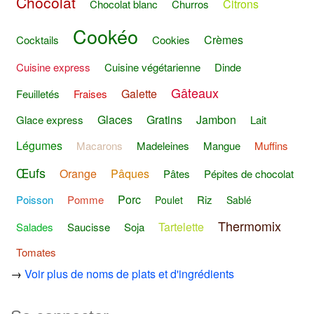
Chocolat
Citrons
Chocolat blanc
Churros
Cookéo
Crèmes
Cocktails
Cookies
Cuisine express
Cuisine végétarienne
Dinde
Gâteaux
Galette
Feuilletés
Fraises
Glaces
Gratins
Jambon
Glace express
Lait
Légumes
Macarons
Madeleines
Mangue
Muffins
Œufs
Orange
Pâques
Pâtes
Pépites de chocolat
Porc
Poisson
Pomme
Riz
Poulet
Sablé
Thermomix
Tartelette
Salades
Saucisse
Soja
Tomates
→
Voir plus de noms de plats et d'ingrédients