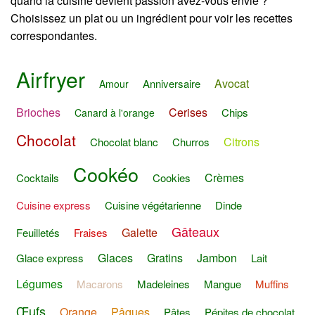
quand la cuisine devient passion avez-vous envie ?
Choisissez un plat ou un ingrédient pour voir les recettes
correspondantes.
Airfryer
Avocat
Anniversaire
Amour
Brioches
Cerises
Chips
Canard à l'orange
Chocolat
Citrons
Chocolat blanc
Churros
Cookéo
Crèmes
Cocktails
Cookies
Cuisine express
Cuisine végétarienne
Dinde
Gâteaux
Galette
Feuilletés
Fraises
Glaces
Gratins
Jambon
Glace express
Lait
Légumes
Macarons
Madeleines
Mangue
Muffins
Œufs
Orange
Pâques
Pâtes
Pépites de chocolat