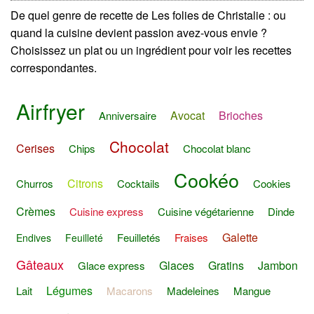
De quel genre de recette de Les folies de Christalie : ou
quand la cuisine devient passion avez-vous envie ?
Choisissez un plat ou un ingrédient pour voir les recettes
correspondantes.
Airfryer
Avocat
Brioches
Anniversaire
Chocolat
Cerises
Chips
Chocolat blanc
Cookéo
Citrons
Churros
Cocktails
Cookies
Crèmes
Cuisine express
Cuisine végétarienne
Dinde
Galette
Feuilletés
Fraises
Endives
Feuilleté
Gâteaux
Glaces
Gratins
Jambon
Glace express
Légumes
Lait
Macarons
Madeleines
Mangue