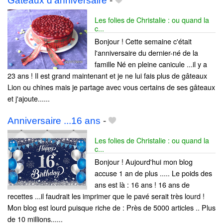
Gâteaux d'anniversaire
-
Les folies de Christalie : ou quand la
c...
Bonjour ! Cette semaine c'était
l'anniversaire du dernier-né de la
famille Né en pleine canicule ...il y a
23 ans ! Il est grand maintenant et je ne lui fais plus de gâteaux
Lion ou chines mais je partage avec vous certains de ses gâteaux
et j'ajoute......
Anniversaire ...16 ans
-
Les folies de Christalie : ou quand la
c...
Bonjour ! Aujourd'hui mon blog
accuse 1 an de plus ..... Le poids des
ans est là : 16 ans ! 16 ans de
recettes ...il faudrait les imprimer que le pavé serait très lourd !
Mon blog est lourd puisque riche de : Près de 5000 articles .. Plus
de 10 millions......