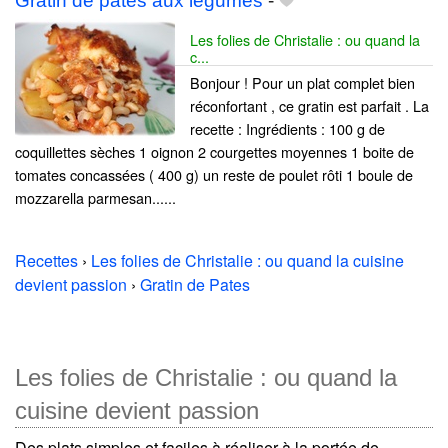
Gratin de pâtes aux légumes
-
Les folies de Christalie : ou quand la
c...
Bonjour ! Pour un plat complet bien
réconfortant , ce gratin est parfait . La
recette : Ingrédients : 100 g de
coquillettes sèches 1 oignon 2 courgettes moyennes 1 boite de
tomates concassées ( 400 g) un reste de poulet rôti 1 boule de
mozzarella parmesan......
Recettes
›
Les folies de Christalie : ou quand la cuisine
devient passion
›
Gratin de Pates
Les folies de Christalie : ou quand la
cuisine devient passion
Des plats simples et faciles à réaliser à la portée de