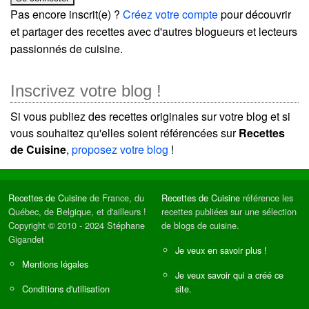
Pas encore inscrit(e) ?
Créez votre compte
pour découvrir
et partager des recettes avec d'autres blogueurs et lecteurs
passionnés de cuisine.
Inscrivez votre blog !
Si vous publiez des recettes originales sur votre blog et si
vous souhaitez qu'elles soient référencées sur
Recettes
de Cuisine
,
proposez votre blog
!
Recettes de Cuisine
de France, du
Recettes de Cuisine
référence les
Québec, de Belgique, et d'ailleurs !
recettes publiées sur une sélection
Copyright © 2010 - 2024 Stéphane
de blogs de cuisine.
Gigandet
Je veux en savoir plus !
Mentions légales
Je veux savoir qui a créé ce
Conditions d'utilisation
site.