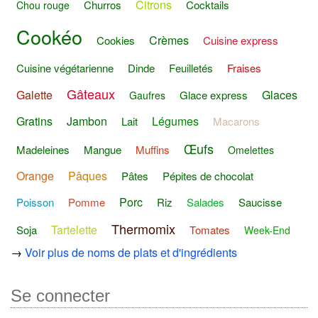
Citrons
Churros
Cocktails
Chou rouge
Cookéo
Crèmes
Cookies
Cuisine express
Cuisine végétarienne
Dinde
Feuilletés
Fraises
Gâteaux
Galette
Glaces
Glace express
Gaufres
Gratins
Jambon
Légumes
Lait
Macarons
Œufs
Madeleines
Mangue
Muffins
Omelettes
Orange
Pâques
Pâtes
Pépites de chocolat
Porc
Poisson
Pomme
Riz
Salades
Saucisse
Thermomix
Tartelette
Soja
Tomates
Week-End
→
Voir plus de noms de plats et d'ingrédients
Se connecter