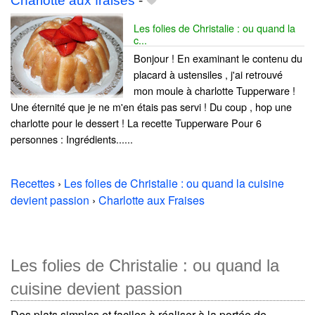
Charlotte aux fraises
-
Les folies de Christalie : ou quand la
c...
Bonjour ! En examinant le contenu du
placard à ustensiles , j'ai retrouvé
mon moule à charlotte Tupperware !
Une éternité que je ne m'en étais pas servi ! Du coup , hop une
charlotte pour le dessert ! La recette Tupperware Pour 6
personnes : Ingrédients......
Recettes
›
Les folies de Christalie : ou quand la cuisine
devient passion
›
Charlotte aux Fraises
Les folies de Christalie : ou quand la
cuisine devient passion
Des plats simples et faciles à réaliser à la portée de