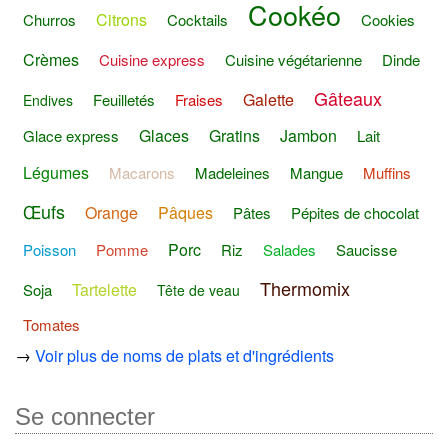
Cookéo
Citrons
Churros
Cocktails
Cookies
Crèmes
Cuisine express
Cuisine végétarienne
Dinde
Gâteaux
Galette
Feuilletés
Fraises
Endives
Glaces
Gratins
Jambon
Glace express
Lait
Légumes
Macarons
Madeleines
Mangue
Muffins
Œufs
Orange
Pâques
Pâtes
Pépites de chocolat
Porc
Poisson
Pomme
Riz
Salades
Saucisse
Thermomix
Tartelette
Soja
Tête de veau
Tomates
→
Voir plus de noms de plats et d'ingrédients
Se connecter