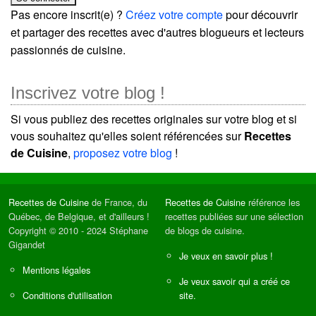
Pas encore inscrit(e) ?
Créez votre compte
pour découvrir
et partager des recettes avec d'autres blogueurs et lecteurs
passionnés de cuisine.
Inscrivez votre blog !
Si vous publiez des recettes originales sur votre blog et si
vous souhaitez qu'elles soient référencées sur
Recettes
de Cuisine
,
proposez votre blog
!
Recettes de Cuisine
de France, du
Recettes de Cuisine
référence les
Québec, de Belgique, et d'ailleurs !
recettes publiées sur une sélection
Copyright © 2010 - 2024 Stéphane
de blogs de cuisine.
Gigandet
Je veux en savoir plus !
Mentions légales
Je veux savoir qui a créé ce
Conditions d'utilisation
site.