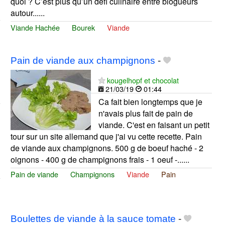
quoi ? C’est plus qu’un défi culinaire entre blogueurs
autour......
Viande Hachée
Bourek
Viande
Pain de viande aux champignons
-
kougelhopf et chocolat
21/03/19
01:44
Ca fait bien longtemps que je
n'avais plus fait de pain de
viande. C'est en faisant un petit
tour sur un site allemand que j'ai vu cette recette. Pain
de viande aux champignons. 500 g de boeuf haché - 2
oignons - 400 g de champignons frais - 1 oeuf -......
Pain de viande
Champignons
Viande
Pain
Boulettes de viande à la sauce tomate
-