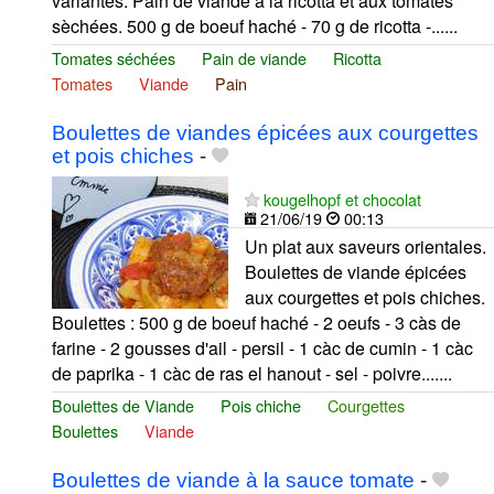
variantes. Pain de viande à la ricotta et aux tomates
sèchées. 500 g de boeuf haché - 70 g de ricotta -......
Tomates séchées
Pain de viande
Ricotta
Tomates
Viande
Pain
Boulettes de viandes épicées aux courgettes
et pois chiches
-
kougelhopf et chocolat
21/06/19
00:13
Un plat aux saveurs orientales.
Boulettes de viande épicées
aux courgettes et pois chiches.
Boulettes : 500 g de boeuf haché - 2 oeufs - 3 càs de
farine - 2 gousses d'ail - persil - 1 càc de cumin - 1 càc
de paprika - 1 càc de ras el hanout - sel - poivre.......
Boulettes de Viande
Pois chiche
Courgettes
Boulettes
Viande
Boulettes de viande à la sauce tomate
-