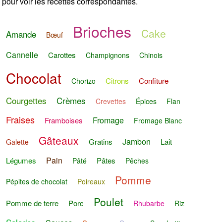
pour voir les recettes correspondantes.
Brioches
Cake
Amande
Bœuf
Cannelle
Carottes
Champignons
Chinois
Chocolat
Citrons
Confiture
Chorizo
Courgettes
Crèmes
Crevettes
Épices
Flan
Fraises
Fromage
Framboises
Fromage Blanc
Gâteaux
Jambon
Gratins
Lait
Galette
Pain
Légumes
Pâtes
Pâté
Pêches
Pomme
Pépites de chocolat
Poireaux
Poulet
Pomme de terre
Porc
Rhubarbe
Riz