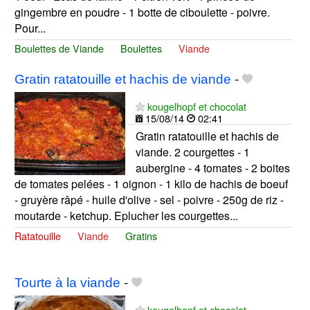
gingembre en poudre - 1 botte de ciboulette - poivre.
Pour...
Boulettes de Viande
Boulettes
Viande
Gratin ratatouille et hachis de viande
-
kougelhopf et chocolat
15/08/14
02:41
Gratin ratatouille et hachis de
viande. 2 courgettes - 1
aubergine - 4 tomates - 2 boites
de tomates pelées - 1 oignon - 1 kilo de hachis de boeuf
- gruyère râpé - huile d'olive - sel - poivre - 250g de riz -
moutarde - ketchup. Eplucher les courgettes...
Ratatouille
Viande
Gratins
Tourte à la viande
-
kougelhopf et chocolat