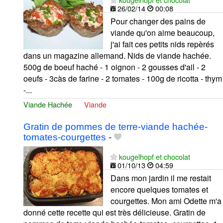
26/02/14
00:08
Pour changer des pains de
viande qu'on aime beaucoup,
j'ai fait ces petits nids repèrés
dans un magazine allemand. Nids de viande hachée.
500g de boeuf haché - 1 oignon - 2 gousses d'ail - 2
oeufs - 3càs de farine - 2 tomates - 100g de ricotta - thym
-...
Viande Hachée
Viande
Gratin de pommes de terre-viande hachée-
tomates-courgettes
-
kougelhopf et chocolat
01/10/13
04:59
Dans mon jardin il me restait
encore quelques tomates et
courgettes. Mon ami Odette m'a
donné cette recette qui est très délicieuse. Gratin de