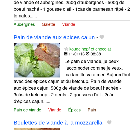
de viande et aubergines. 250g d'aubergines - 500g de
boeuf haché - 1 gousse d'ail - 1càs de parmesan râpé - 2
tomates......
Aubergines
Galette
Viande
Pain de viande aux épices cajun
-
kougelhopf et chocolat
11/01/16
08:38
Le pain de viande, je peux
l'accomoder comme je veux,
ma famille va aimer. Aujourd'hui
avec des épices cajun et du ketchup. Pain de viande
aux épices cajun. 500g de viande de boeuf hachée -
3càs de ketchup - 2 oeufs - 2 gousses d'ail - 2càc
d'épices cajun......
Pain de viande
Viande
Épices
Pain
Boulettes de viande à la mozzarella
-