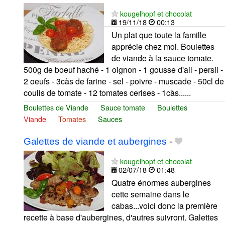
kougelhopf et chocolat
19/11/18
00:13
Un plat que toute la famille
apprécie chez moi. Boulettes
de viande à la sauce tomate.
500g de boeuf haché - 1 oignon - 1 gousse d'ail - persil -
2 oeufs - 3càs de farine - sel - poivre - muscade - 50cl de
coulis de tomate - 12 tomates cerises - 1càs......
Boulettes de Viande
Sauce tomate
Boulettes
Viande
Tomates
Sauces
Galettes de viande et aubergines
-
kougelhopf et chocolat
02/07/18
01:48
Quatre énormes aubergines
cette semaine dans le
cabas...voici donc la première
recette à base d'aubergines, d'autres suivront. Galettes