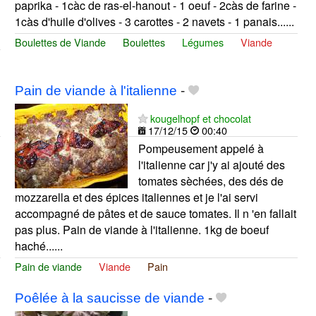
paprika - 1càc de ras-el-hanout - 1 oeuf - 2càs de farine -
1càs d'huile d'olives - 3 carottes - 2 navets - 1 panais......
Boulettes de Viande
Boulettes
Légumes
Viande
Pain de viande à l'italienne
-
kougelhopf et chocolat
17/12/15
00:40
Pompeusement appelé à
l'italienne car j'y ai ajouté des
tomates sèchées, des dés de
mozzarella et des épices italiennes et je l'ai servi
accompagné de pâtes et de sauce tomates. Il n 'en fallait
pas plus. Pain de viande à l'italienne. 1kg de boeuf
haché......
Pain de viande
Viande
Pain
Poêlée à la saucisse de viande
-