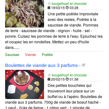
kougelhopf et chocolat
19/03/15
03:28
Une petite poêlée improvisée
avec des restes. Poêlée à la
saucisse de viande. Pommes
de terre - saucisse de viande - oignon - huile - sel -
poivre. Cuisez les pommes de terre à l'eau. Epluchez les
et coupez les en rondelles. Mettez un peu d'huile
dans......
Saucisse
Viande
Poêlée
Boulettes de viande aux 3 parfums
-
kougelhopf et chocolat
20/02/15
01:58
Des petites bouchées qui
trouveront leur place sur un
buffet ou à l'apéro. Boulettes de
viande aux 3 parfums. 700g de viande de boeuf haché -
1 oeuf - 2càs de farine - 1 citron vert - 1 pincée de