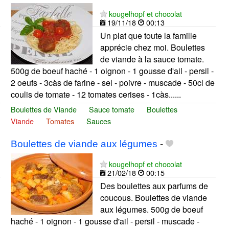
kougelhopf et chocolat
19/11/18
00:13
Un plat que toute la famille
apprécie chez moi. Boulettes
de viande à la sauce tomate.
500g de boeuf haché - 1 oignon - 1 gousse d'ail - persil -
2 oeufs - 3càs de farine - sel - poivre - muscade - 50cl de
coulis de tomate - 12 tomates cerises - 1càs......
Boulettes de Viande
Sauce tomate
Boulettes
Viande
Tomates
Sauces
Boulettes de viande aux légumes
-
kougelhopf et chocolat
21/02/18
00:15
Des boulettes aux parfums de
coucous. Boulettes de viande
aux légumes. 500g de boeuf
haché - 1 oignon - 1 gousse d'ail - persil - muscade -