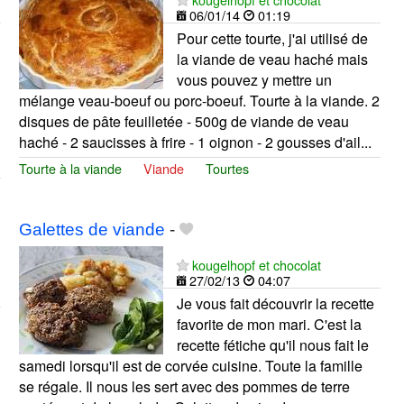
06/01/14
01:19
Pour cette tourte, j'ai utilisé de
la viande de veau haché mais
vous pouvez y mettre un
mélange veau-boeuf ou porc-boeuf. Tourte à la viande. 2
disques de pâte feuilletée - 500g de viande de veau
haché - 2 saucisses à frire - 1 oignon - 2 gousses d'ail...
Tourte à la viande
Viande
Tourtes
Galettes de viande
-
kougelhopf et chocolat
27/02/13
04:07
Je vous fait découvrir la recette
favorite de mon mari. C'est la
recette fétiche qu'il nous fait le
samedi lorsqu'il est de corvée cuisine. Toute la famille
se régale. Il nous les sert avec des pommes de terre