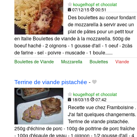
kougelhopf et chocolat
07/12/15
00:51
Des boulettes au coeur fondant
de mozzarella à servir avec un
plat de pâtes pour un petit tour
en Italie Boulettes de viande à la mozzarella. 500g de
boeuf haché - 2 oignons - 1 gousse d'ail - 1 oeuf - 2càs
de farine - sel - poivre - muscade - 1 boule......
Boulettes de Viande
Mozzarella
Boulettes
Viande
Terrine de viande pistachée
-
kougelhopf et chocolat
18/03/15
07:42
Recette vue chez Framboisine .
J'ai fait quelques changements.
Terrine de viande pistachée.
250g d'échine de porc - 100g de poitrine de porc fraîche
- 100g d'épaule de veau - 1 oignon - 1/2 gousse d'ail - 4