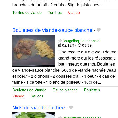
branches de persil - 2 eoufs - 50g de pistaches......
Terrine de viande
Terrines
Viande
Boulettes de viande-sauce blanche
-
kougelhopf et chocolat
02/12/14
03:39
Une recette qui me vient de ma
grand-mère qui les réussissait
bien mieux que moi. Boulettes
de viande-sauce blanche. 500g de viande hachée veau
et boeuf - 2 oignons - 2 gousses d'ail - 1 oeuf - 4 càs de
farine - 1 carotte - 1 blanc de poireau - 10cl de...
Boulettes de Viande
Sauce blanche
Boulettes
Viande
Sauces
Nids de viande hachée
-
kougelhopf et chocolat